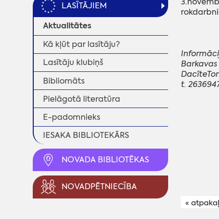
3.novembr
LASĪTĀJIEM
rokdarbnie
Aktualitātes
Kā kļūt par lasītāju?
Informācij
Lasītāju klubiņš
Barkavas 
DacīteTo
Bibliomāts
t. 263694
Pielāgotā literatūra
E-padomnieks
IESAKA BIBLIOTEKĀRS
NOVADA BIBLIOTĒKAS
NOVADPĒTNIECĪBA
« atpaka