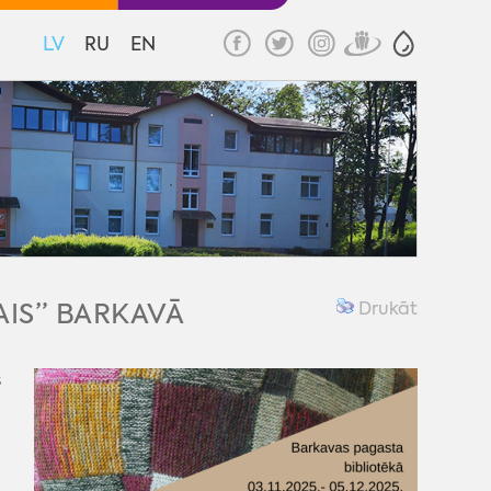
LV
RU
EN
IS” BARKAVĀ
Drukāt
s