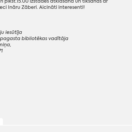
ī plkst.15.00 izstādes atklāšana un tikšanās ar
ci Ināru Zāberi. Aicināti interesenti!
u iesūtīja
pagasta bibliotēkas vadītāja
miņa,
71
ļ