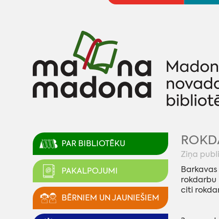
ROKDA
PAR BIBLIOTĒKU
Ziņa publ
Barkavas 
PAKALPOJUMI
rokdarbu i
citi rokda
BĒRNIEM UN JAUNIEŠIEM