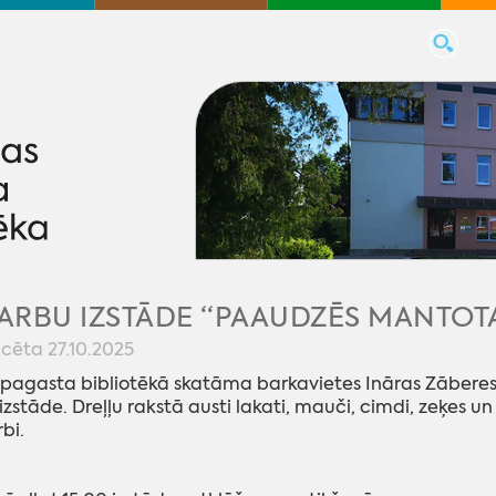
RBU IZSTĀDE “PAAUDZĒS MANTOTA
icēta 27.10.2025
pagasta bibliotēkā skatāma barkavietes Ināras Zābere
zstāde. Dreļļu rakstā austi lakati, mauči, cimdi, zeķes un
rbi.