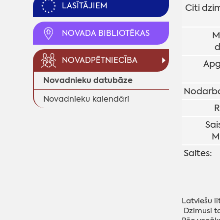
LASĪTĀJIEM
Citi dzim
NOVADA BIBLIOTĒKAS
M
d
NOVADPĒTNIECĪBA
Apg
Novadnieku datubāze
Nodarbo
Novadnieku kalendāri
R
Sai
M
Saites:
Latviešu l
Dzimusi ta