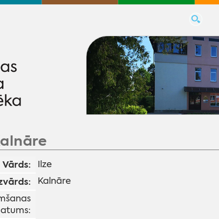
Kalnāre
Vārds:
Ilze
Kalnāre
zvārds:
mšanas
atums: