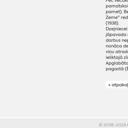
Pēc vecāku
pamatskolā
pamet). Be
Zeme" redak
(1938).
Dzejniecei 
jāpavada d
darbus nep
nonāca dep
viņu atrad
ieliktajā z
Apglabāta 
pagastā (Ē
« atpaka
© 2008-2026 Ma