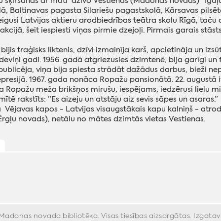
 šķiršanās ar māti dzīvo Vestienas (Madonas novads) "Igaļo
, Baltinavas pagasta Silariešu pagastskolā, Kārsavas pilsē
igusi Latvijas aktieru arodbiedrības teātra skolu Rīgā, taču d
cijā, šeit iespiesti viņas pirmie dzejoļi. Pirmais garais stāst
bijis traģisks liktenis, dzīvi izmainīja karš, apcietināja un iz
eviņi gadi. 1956. gadā atgriezusies dzimtenē, bija garīgi un fi
ublicēja, viņa bija spiesta strādāt dažādus darbus, bieži nep
resijā. 1967. gada nonāca Ropažu pansionātā. 22. augustā it
a Ropažu meža brikšņos mirušu, iespējams, iedzērusi lielu 
īmītē rakstīts: ”Es aizeju un atstāju aiz sevis sāpes un asaras.”
Vējavas kapos - Latvijas visaugstākais kapu kalniņš - atr
rgļu novads), netālu no mātes dzimtās vietas Vestienas.
ļ
donas novada bibliotēka. Visas tiesības aizsargātas. Izgata