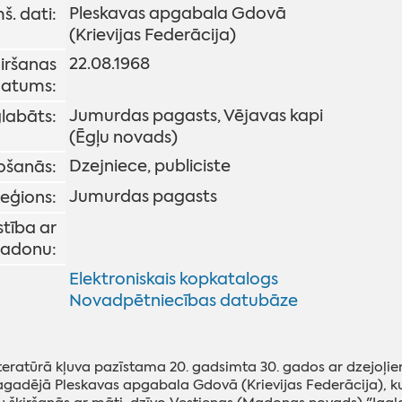
Pleskavas apgabala Gdovā
š. dati:
(Krievijas Federācija)
22.08.1968
iršanas
atums:
Jumurdas pagasts, Vējavas kapi
labāts:
(Ēgļu novads)
Dzejniece, publiciste
šanās:
Jumurdas pagasts
eģions:
stība ar
adonu:
Elektroniskais kopkatalogs
Novadpētniecības datubāze
iteratūrā kļuva pazīstama 20. gadsimta 30. gados ar dzejoļ
gadējā Pleskavas apgabala Gdovā (Krievijas Federācija), kur 