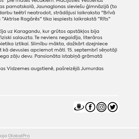
s" pie mātes vecākiem. Mācījusies Vestienas
tas pamatskolā, Jaunaglonas sieviešu ģimnāzijā (to
arbu teētrī neatrodot, strādājusi laikraksta "Brīvā
s "Aktrise Ragārēs" tika iespiests laikrakstā "Rīts"
sūtīja uz Karagandu, kur grūtos apstākļos bija
ziski salauzta. Te neviens negaidīja, literāros
ietika iztikai. Slimību mākta, dažkārt dzejniece
 kā devusies apciemot māti. 15. septembrī sēņotāji
miega zāļu devu. Pansionāta istabiņā grāmatā
odas Vidzemes augstienē, pašreizējā Jumurdas
voja
GlobalPro
»