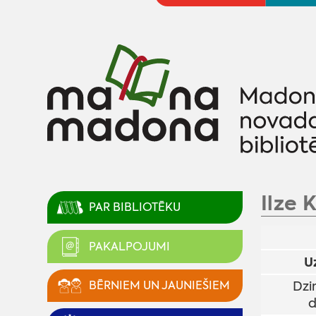
Ilze 
PAR BIBLIOTĒKU
PAKALPOJUMI
U
BĒRNIEM UN JAUNIEŠIEM
Dzi
d