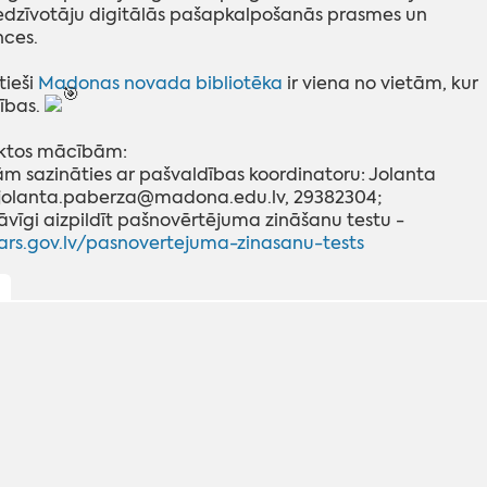
 iedzīvotāju digitālās pašapkalpošanās prasmes un
ces.
tieši
Madonas novada bibliotēka
ir viena no vietām, kur
ības.
iktos mācībām:
m sazināties ar pašvaldības koordinatoru: Jolanta
 jolanta.paberza@madona.edu.lv, 29382304;
vīgi aizpildīt pašnovērtējuma zināšanu testu -
tars.gov.lv/pasnovertejuma-zinasanu-tests
ļ