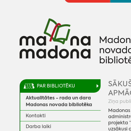
SĀKUŠ
PAR BIBLIOTĒKU
APMĀ
Aktualitātes - rada un dara
Ziņa publ
Madonas novada bibliotēka
Madonas n
Kontakti
administrā
projekta “
Darba laiki
uzsākusi 