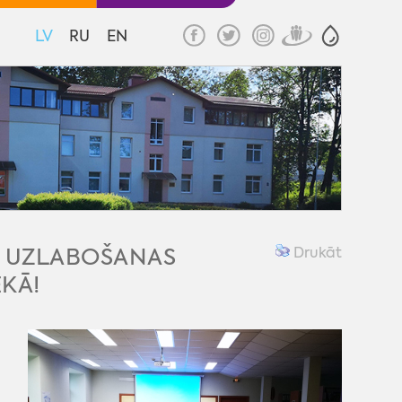
LV
RU
EN
U UZLABOŠANAS
Drukāt
KĀ!