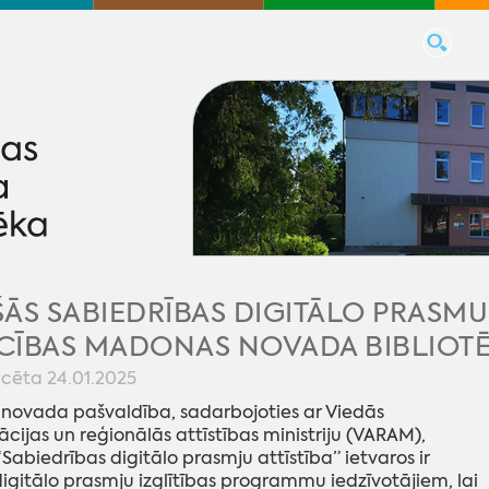
ĀS SABIEDRĪBAS DIGITĀLO PRASM
CĪBAS MADONAS NOVADA BIBLIOTĒ
icēta 24.01.2025
ovada pašvaldība, sadarbojoties ar Viedās
cijas un reģionālās attīstības ministriju (VARAM),
Sabiedrības digitālo prasmju attīstība” ietvaros ir
digitālo prasmju izglītības programmu iedzīvotājiem, lai