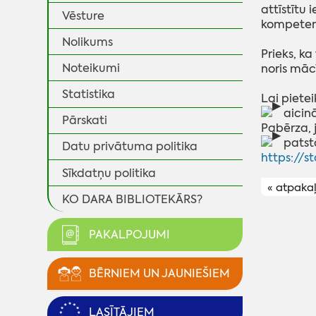
attīstītu
Vēsture
kompeten
Nolikums
Prieks, ka 
Noteikumi
noris māc
Statistika
Lai piete
aicinā
Pārskati
Pabērza,
patstā
Datu privātuma politika
https://s
Sīkdatņu politika
« atpaka
KO DARA BIBLIOTEKĀRS?
PAKALPOJUMI
BĒRNIEM UN JAUNIEŠIEM
LASĪTĀJIEM