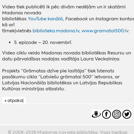
Video tiek publicēti ik pēc divām nedēļām un ir skatāmi
Madonas novada
bibliotēkas
YouTube
kanālā
,
Facebook
un
Instagram
kontos
kā arī
tīmekļvietnēs
biblioteka.madona.lv
,
www.gramatai500.lv
:
5. epizode – 20. novembrī.
Video ciklu veido Madonas novada bibliotēkas Resursu un
datu pārvaldības nodaļas vadītāja Laura Veckalniņa.
Projekts “Grāmatas dzīve pie lasītāja” tiek īstenots
pasākumu cikla “Latviešu grāmatai 500” ietvaros, ar
Latvijas Nacionālās bibliotēkas un Latvijas Republikas
Kultūras ministrijas atbalstu.
« atpakaļ
© 2008-2026 Madonas novada bibliotēka. Visas tiesības