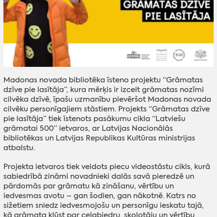
Madonas novada bibliotēka īsteno projektu “Grāmatas
dzīve pie lasītāja”, kura mērķis ir izcelt grāmatas nozīmi
cilvēka dzīvē, īpašu uzmanību pievēršot Madonas novada
cilvēku personīgajiem stāstiem. Projekts “Grāmatas dzīve
pie lasītāja” tiek īstenots pasākumu cikla “Latviešu
grāmatai 500” ietvaros, ar Latvijas Nacionālās
bibliotēkas un Latvijas Republikas Kultūras ministrijas
atbalstu.
Projekta ietvaros tiek veidots piecu videostāstu cikls, kurā
sabiedrībā zināmi novadnieki dalās savā pieredzē un
pārdomās par grāmatu kā zināšanu, vērtību un
iedvesmas avotu – gan šodien, gan nākotnē. Katrs no
sižetiem sniedz iedvesmojošu un personīgu ieskatu tajā,
kā grāmata kļūst par ceļabiedru, skolotāju un vērtību