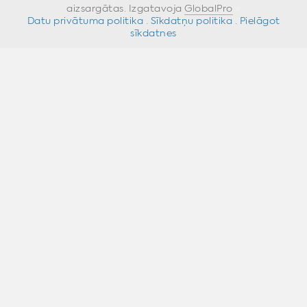
aizsargātas. Izgatavoja
GlobalPro
»
Datu privātuma politika
·
Sīkdatņu politika
·
Pielāgot
sīkdatnes