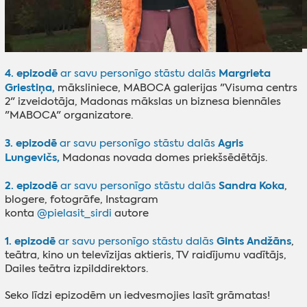
4. epizodē
Margrieta
ar savu personīgo stāstu dalās
Griestiņa,
māksliniece, MABOCA galerijas "Visuma centrs
2" izveidotāja, Madonas mākslas un biznesa biennāles
"MABOCA" organizatore.
3. epizodē
Agris
ar savu personīgo stāstu dalās
Lungevičs,
Madonas novada domes priekšsēdētājs.
2. epizodē
Sandra Koka
ar savu personīgo stāstu dalās
,
blogere, fotogrāfe, Instagram
konta
@pielasit_sirdi
autore
1. epizodē
Gints Andžāns
ar savu personīgo stāstu dalās
,
teātra, kino un televīzijas aktieris, TV raidījumu vadītājs,
Dailes teātra izpilddirektors.
Seko līdzi epizodēm un iedvesmojies lasīt grāmatas!