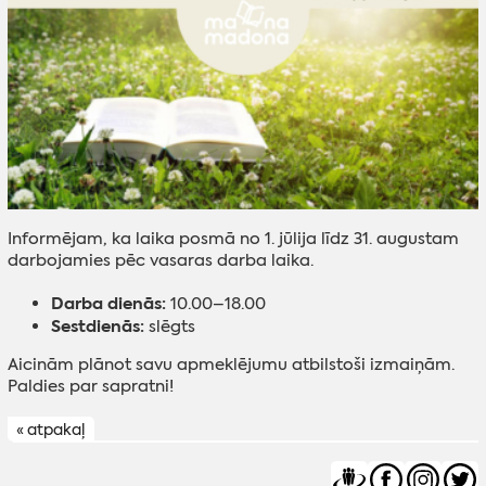
Informējam, ka laika posmā no 1. jūlija līdz 31. augustam
darbojamies pēc vasaras darba laika.
Darba dienās:
10.00–18.00
Sestdienās:
slēgts
Aicinām plānot savu apmeklējumu atbilstoši izmaiņām.
Paldies par sapratni!
« atpakaļ