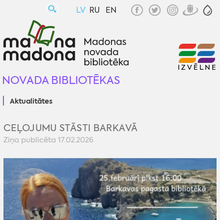
LV
RU
EN
IZVĒLNE
NOVADA BIBLIOTĒKAS
Aktualitātes
CEĻOJUMU STĀSTI BARKAVĀ
Ziņa publicēta 17.02.2026