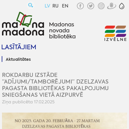
LV
RU
EN
IZVĒLNE
LASĪTĀJIEM
Aktualitātes
ROKDARBU IZSTĀDE
”ADĪJUMI/TAMBORĒJUMI” DZELZAVAS
PAGASTA BIBLIOTĒKAS PAKALPOJUMU
SNIEGŠANAS VIETĀ AIZPURVĒ
Ziņa publicēta 17.02.2025