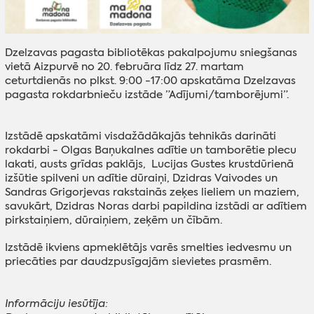
Dzelzavas pagasta bibliotēkas pakalpojumu sniegšanas
vietā Aizpurvē no 20. februāra līdz 27. martam
ceturtdienās no plkst. 9:00 -17:00 apskatāma Dzelzavas
pagasta rokdarbnieču izstāde ”Adījumi/tamborējumi”.
Izstādē apskatāmi visdažādākajās tehnikās darināti
rokdarbi - Olgas Baņukalnes adītie un tamborētie plecu
lakati, austs grīdas paklājs, Lucijas Gustes krustdūrienā
izšūtie spilveni un adītie dūraiņi, Dzidras Vaivodes un
Sandras Grigorjevas rakstainās zeķes lieliem un maziem,
savukārt, Dzidras Noras darbi papildina izstādi ar adītiem
pirkstaiņiem, dūraiņiem, zeķēm un čībām.
Izstādē ikviens apmeklētājs varēs smelties iedvesmu un
priecāties par daudzpusīgajām sievietes prasmēm.
Informāciju iesūtīja: