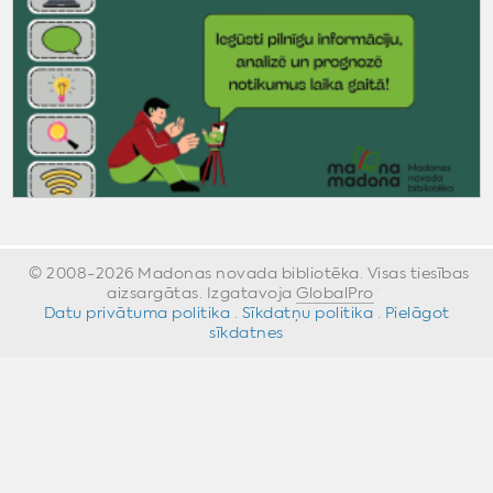
© 2008-2026 Madonas novada bibliotēka. Visas tiesības
aizsargātas. Izgatavoja
GlobalPro
»
Datu privātuma politika
·
Sīkdatņu politika
·
Pielāgot
sīkdatnes