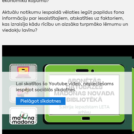
ekonomikā kopumā?
Aktuālu notikumu iespaidā vēlaties iegūt papildus fona
informāciju par iesaistītajiem, atskatīties uz faktoriem,
kas izraisīja kādu rīcību un aizsāka turpmāko lēmumu un
viedokļu lavīnu?
Lai skatītos šo Youtube video, nepieciešams
iespējot sociālās sīkdatnes.
Pielāgot sīkdatnes