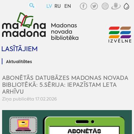
LV
RU
EN
IZVĒLNE
LASĪTĀJIEM
Aktualitātes
ABONĒTĀS DATUBĀZES MADONAS NOVADA
BIBLIOTĒKĀ: 5.SĒRIJA: IEPAZĪSTAM LETA
ARHĪVU
Ziņa publicēta 17.02.2026