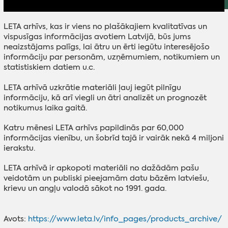
LETA arhīvs, kas ir viens no plašākajiem kvalitatīvas un
vispusīgas informācijas avotiem Latvijā, būs jums
neaizstājams palīgs, lai ātru un ērti iegūtu interesējošo
informāciju par personām, uzņēmumiem, notikumiem un
statistiskiem datiem u.c.
LETA arhīvā uzkrātie materiāli ļauj iegūt pilnīgu
informāciju, kā arī viegli un ātri analizēt un prognozēt
notikumus laika gaitā.
Katru mēnesi LETA arhīvs papildinās par 60,000
informācijas vienību, un šobrīd tajā ir vairāk nekā 4 miljoni
ierakstu.
LETA arhīvā ir apkopoti materiāli no dažādām pašu
veidotām un publiski pieejamām datu bāzēm latviešu,
krievu un angļu valodā sākot no 1991. gada.
Avots:
https://www.leta.lv/info_pages/products_archive/