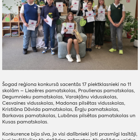
Šogad reģiona konkursā sacentās 17 piektklasnieki no 11
skolām – Liezēres pamatskolas, Praulienas pamatskolas,
Degumnieku pamatskolas, Varakļānu vidusskolas,
Cesvaines vidusskolas, Madonas pilsētas vidusskolas,
Kristiāna Dāvida pamatskolas, Ērgļu pamatskolas,
Barkavas pamatskolas, Lubānas pilsētas pamatskolas un
Kusas pamatskolas.
Konkurence bija sīva, jo visi dalībnieki ļoti prasmīgi lasītāji,