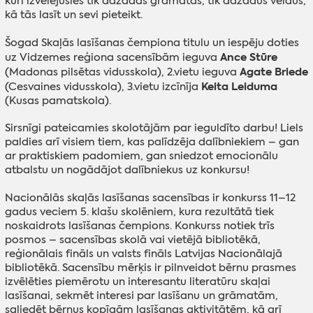
kuri izvēlējušies tik dažādas grāmatas, tik dažādus veidus,
kā tās lasīt un sevi pieteikt.
Šogad Skaļās lasīšanas čempiona titulu un iespēju doties
Ance Stūre
uz Vidzemes reģiona sacensībām ieguva
Agate Briede
(Madonas pilsētas vidusskola), 2.vietu ieguva
Keita Leiduma
(Cesvaines vidusskola), 3.vietu izcīnīja
(Kusas pamatskola).
Sirsnīgi pateicamies skolotājām par ieguldīto darbu! Liels
paldies arī visiem tiem, kas palīdzēja dalībniekiem – gan
ar praktiskiem padomiem, gan sniedzot emocionālu
atbalstu un nogādājot dalībniekus uz konkursu!
Nacionālās skaļās lasīšanas sacensības ir konkurss 11–12
gadus veciem 5. klašu skolēniem, kura rezultātā tiek
noskaidrots lasīšanas čempions. Konkurss notiek trīs
posmos – sacensības skolā vai vietējā bibliotēkā,
reģionālais fināls un valsts fināls Latvijas Nacionālajā
bibliotēkā. Sacensību mērķis ir pilnveidot bērnu prasmes
izvēlēties piemērotu un interesantu literatūru skaļai
lasīšanai, sekmēt interesi par lasīšanu un grāmatām,
saliedēt bērnus kopīgām lasīšanas aktivitātēm, kā arī