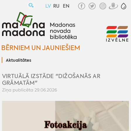
LV
RU
EN
IZVĒLNE
BĒRNIEM UN JAUNIEŠIEM
Aktualitātes
VIRTUĀLĀ IZSTĀDE "DIŽOŠANĀS AR
GRĀMATĀM"
Ziņa publicēta 29.06.2026