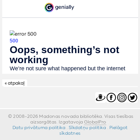
« atpakaļ
© 2008-2026 Madonas novada bibliotēka. Visas tiesības
aizsargātas. Izgatavoja
GlobalPro
»
Datu privātuma politika
·
Sīkdatņu politika
·
Pielāgot
sīkdatnes