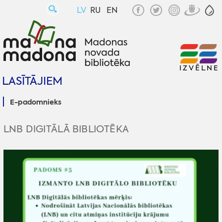
LV
RU
EN
IZVĒLNE
LASĪTĀJIEM
E-padomnieks
LNB DIGITĀLĀ BIBLIOTĒKA