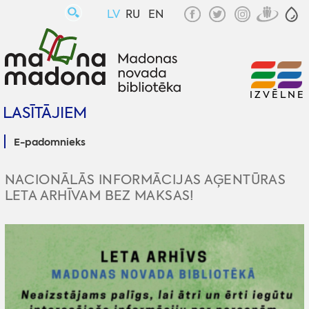
LV
RU
EN
IZVĒLNE
LASĪTĀJIEM
E-padomnieks
NACIONĀLĀS INFORMĀCIJAS AĢENTŪRAS
LETA ARHĪVAM BEZ MAKSAS!