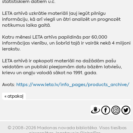
statistiskiem datiem u.c.
LETA arhīvā uzkrātie materiāli ļauj iegūt pilnīgu
informāciju, kā arī viegli un ātri analizēt un prognozēt
notikumus laika gaitā.
Katru mēnesi LETA arhīvs papildinās par 60,000
informācijas vienību, un šobrīd tajā ir vairāk nekā 4 miljoni
ierakstu.
LETA arhīvā ir apkopoti materiāli no dažādām pašu
veidotām un publiski pieejamām datu bāzēm latviešu,
krievu un angļu valodā sākot no 1991. gada.
Avots:
https://www.leta.lv/info_pages/products_archive/
« atpakaļ
© 2008-2026 Madonas novada bibliotēka. Visas tiesības