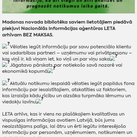
Madonas novada bibliotēka saviem lietotājiem piedāvā
piekļuvi Nacionālās informācijas aģentūras LETA
arhīvam BEZ MAKSAS.
Vēlaties iegūt informāciju par savu potenciālo klientu
vai sadarbības partneri – uzņēmumu vai privātpersonu –
kas viņš ir, kā viņam iet, ko viņš un par viņu saka
Jāgatavo pārskats par notiekošo savā nozarē vai
ekonomikā kopumā
Aktuālu notikumu iespaidā vēlaties iegūt papildus fona
informāciju par iesaistītajiem, atskatīties uz faktoriem,
kas izraisīja kādu rīcību un aizsāka turpmāko lēmumu un
viedokļu lavīnu
LETA arhīvs, kas ir viens no plašākajiem kvalitatīvas un
vispusīgas informācijas avotiem Latvijā, būs jums
neaizstājams palīgs, lai ātru un ērti iegūtu interesējošo
informāciju par personām, uzņēmumiem, notikumiem un