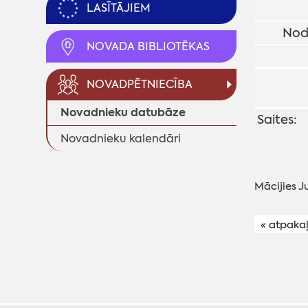
LASĪTĀJIEM
Nod
NOVADA BIBLIOTĒKAS
NOVADPĒTNIECĪBA
Novadnieku datubāze
Saites:
Novadnieku kalendāri
Mācijies J
« atpaka