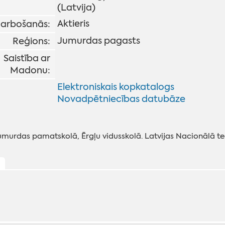
(Latvija)
Aktieris
arbošanās:
Jumurdas pagasts
Reģions:
Saistība ar
Madonu:
Elektroniskais kopkatalogs
Novadpētniecības datubāze
umurdas pamatskolā, Ērgļu vidusskolā. Latvijas Nacionālā teā
ļ