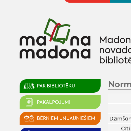
Norm
PAR BIBLIOTĒKU
PAKALPOJUMI
BĒRNIEM UN JAUNIEŠIEM
Dzimšan
Citi