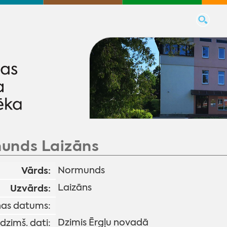
unds Laizāns
Vārds:
Normunds
Laizāns
Uzvārds:
as datums:
Dzimis Ērgļu novadā
 dzimš. dati: