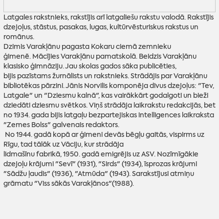
Latgales rakstnieks, rakstījis arī latgaliešu rakstu valodā. Rakstījis
dzejoļus, stāstus, pasakas, lugas, kultūrvēsturiskus rakstus un
romānus.
Dzimis Varakļānu pagasta Kokaru ciemā zemnieku
ģimenē. Mācījies Varakļānu pamatskolā. Beidzis Varakļānu
klasisko ģimnāziju. Jau skolas gados sāka publicēties,
bijis pazīstams žurnālists un rakstnieks. Strādājis par Varakļānu
bibliotēkas pārzini. Jānis Norvilis komponēja divus dzejoļus: "Tev,
Latgale" un "Dziesmu kalnā", kas vairākkārt godalgoti un bieži
dziedāti dziesmu svētkos. Viņš strādāja laikrakstu redakcijās, bet
no 1934. gada bijis latgaļu bezpartejiskas intelligences laikraksta
"Zemes Bolss" galvenais redaktors.
No 1944. gadā kopā ar ģimeni devās bēgļu gaitās, vispirms uz
Rīgu, tad tālāk uz Vāciju, kur strādāja
lidmašīnu fabrikā, 1950. gadā emigrējis uz ASV. Nozīmīgākie
dzejoļu krājumi "Sevī" (1931), "Sirds" (1934), īsprozas krājumi
"Sādžu ļaudis" (1936), "Atmūda" (1943). Sarakstījusi atmiņu
grāmatu "Viss sākās Varakļānos"(1988).