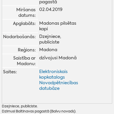
pagastā
02.04.2019
Miršanas
datums:
Madonas pilsētas
Apglabāts:
kapi
Dzejniece,
Nodarbošanās:
publiciste
Madona
Reģions:
dzīvojusi Madonā
Saistība ar
Madonu:
Elektroniskais
Saites:
kopkatalogs
Novadpētniecības
datubāze
Dzejniece, publiciste.
Dzimusi Baltinavas pagastā (Balvu novads).