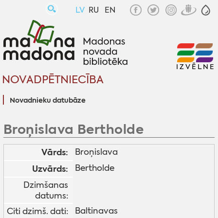
LV
RU
EN
IZVĒLNE
NOVADPĒTNIECĪBA
Novadnieku datubāze
Broņislava Bertholde
Vārds:
Broņislava
Bertholde
Uzvārds:
Dzimšanas
datums:
Baltinavas
Citi dzimš. dati: