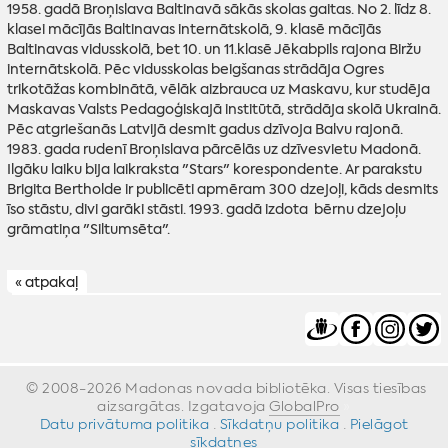
1958. gadā Broņislava Baltinavā sākās skolas gaitas. No 2. līdz 8.
klasei mācījās Baltinavas internātskolā, 9. klasē mācījās
Baltinavas vidusskolā, bet 10. un 11.klasē Jēkabpils rajona Biržu
internātskolā. Pēc vidusskolas beigšanas strādāja Ogres
trikotāžas kombinātā, vēlāk aizbrauca uz Maskavu, kur studēja
Maskavas Valsts Pedagoģiskajā institūtā, strādāja skolā Ukrainā.
Pēc atgriešanās Latvijā desmit gadus dzīvoja Balvu rajonā.
1983. gada rudenī Broņislava pārcēlās uz dzīvesvietu Madonā.
Ilgāku laiku bija laikraksta "Stars" korespondente. Ar parakstu
Brigita Bertholde ir publicēti apmēram 300 dzejoļi, kāds desmits
īso stāstu, divi garāki stāsti. 1993. gadā izdota bērnu dzejoļu
grāmatiņa "Siltumsēta".
« atpakaļ
© 2008-2026 Madonas novada bibliotēka. Visas tiesības
aizsargātas. Izgatavoja
GlobalPro
»
Datu privātuma politika
·
Sīkdatņu politika
·
Pielāgot
sīkdatnes