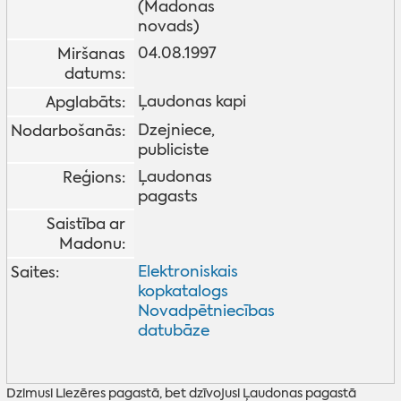
(Madonas
novads)
04.08.1997
Miršanas
datums:
Ļaudonas kapi
Apglabāts:
Dzejniece,
Nodarbošanās:
publiciste
Ļaudonas
Reģions:
pagasts
Saistība ar
Madonu:
Elektroniskais
Saites:
kopkatalogs
Novadpētniecības
datubāze
Dzimusi Liezēres pagastā, bet dzīvojusi Ļaudonas pagastā