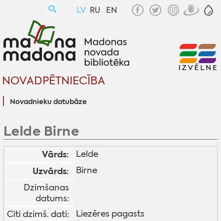
LV
RU
EN
IZVĒLNE
NOVADPĒTNIECĪBA
Novadnieku datubāze
Lelde Birne
Vārds:
Lelde
Birne
Uzvārds:
Dzimšanas
datums:
Liezēres pagasts
Citi dzimš. dati: