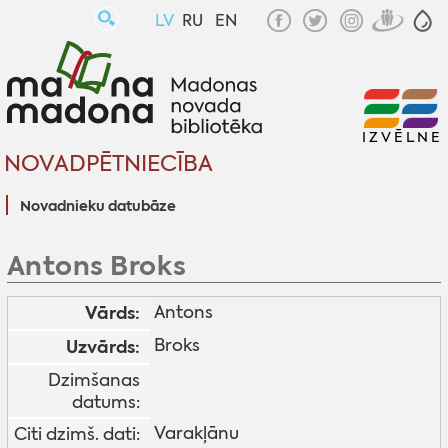
LV
RU
EN
IZVĒLNE
NOVADPĒTNIECĪBA
Novadnieku datubāze
Antons Broks
Vārds:
Antons
Broks
Uzvārds:
Dzimšanas
datums:
Varakļānu
Citi dzimš. dati: