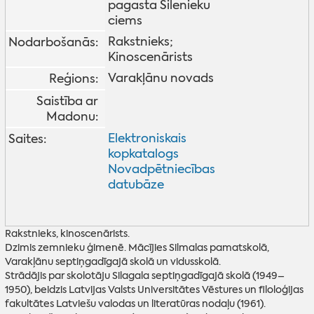
pagasta Silenieku
ciems
Rakstnieks;
Nodarbošanās:
Kinoscenārists
Varakļānu novads
Reģions:
Saistība ar
Madonu:
Elektroniskais
Saites:
kopkatalogs
Novadpētniecības
datubāze
Rakstnieks, kinoscenārists.
Dzimis zemnieku ģimenē. Mācījies Silmalas pamatskolā,
Varakļānu septiņgadīgajā skolā un vidusskolā.
Strādājis par skolotāju Silagala septiņgadīgajā skolā (1949–
1950), beidzis Latvijas Valsts Universitātes Vēstures un filoloģijas
fakultātes Latviešu valodas un literatūras nodaļu (1961).