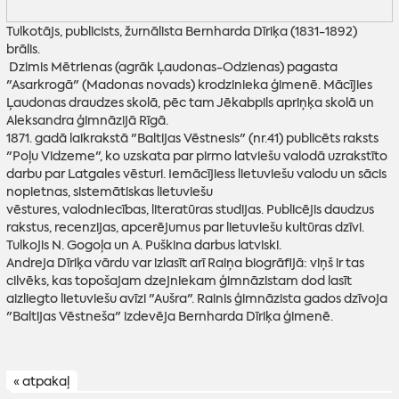
Tulkotājs, publicists, žurnālista Bernharda Dīriķa (1831-1892)
brālis.
Dzimis Mētrienas (agrāk Ļaudonas-Odzienas) pagasta
"Asarkrogā" (Madonas novads) krodzinieka ģimenē. Mācījies
Ļaudonas draudzes skolā, pēc tam Jēkabpils apriņķa skolā un
Aleksandra ģimnāzijā Rīgā.
1871. gadā laikrakstā "Baltijas Vēstnesis" (nr.41) publicēts raksts
"Poļu Vidzeme", ko uzskata par pirmo latviešu valodā uzrakstīto
darbu par Latgales vēsturi. Iemācījiess lietuviešu valodu un sācis
nopietnas, sistemātiskas lietuviešu
vēstures, valodniecības, literatūras studijas. Publicējis daudzus
rakstus, recenzijas, apcerējumus par lietuviešu kultūras dzīvi.
Tulkojis N. Gogoļa un A. Puškina darbus latviski.
Andreja Dīriķa vārdu var izlasīt arī Raiņa biogrāfijā: viņš ir tas
cilvēks, kas topošajam dzejniekam ģimnāzistam dod lasīt
aizliegto lietuviešu avīzi "Aušra". Rainis ģimnāzista gados dzīvoja
"Baltijas Vēstneša" izdevēja Bernharda Dīriķa ģimenē.
« atpakaļ