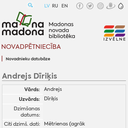
LV
RU
EN
IZVĒLNE
NOVADPĒTNIECĪBA
Novadnieku datubāze
Andrejs Dīriķis
Vārds:
Andrejs
Dīriķis
Uzvārds:
Dzimšanas
datums:
Mētrienas (agrāk
Citi dzimš. dati: