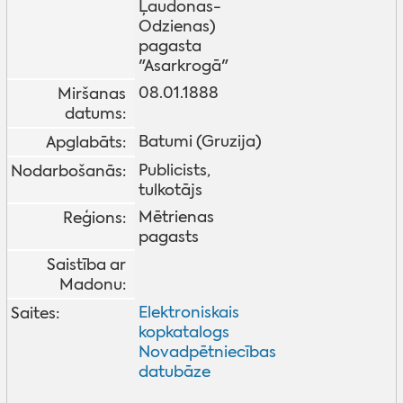
Ļaudonas-
Odzienas)
pagasta
"Asarkrogā"
08.01.1888
Miršanas
datums:
Batumi (Gruzija)
Apglabāts:
Publicists,
Nodarbošanās:
tulkotājs
Mētrienas
Reģions:
pagasts
Saistība ar
Madonu:
Elektroniskais
Saites:
kopkatalogs
Novadpētniecības
datubāze