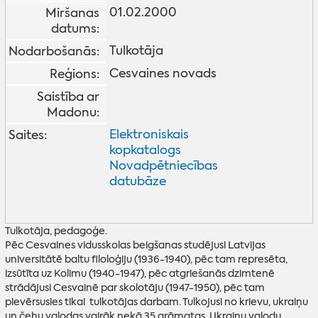
01.02.2000
Miršanas
datums:
Tulkotāja
Nodarbošanās:
Cesvaines novads
Reģions:
Saistība ar
Madonu:
Elektroniskais
Saites:
kopkatalogs
Novadpētniecības
datubāze
Tulkotāja, pedagoģe.
Pēc Cesvaines vidusskolas beigšanas studējusi Latvijas
universitātē baltu filoloģiju (1936-1940), pēc tam represēta,
izsūtīta uz Kolimu (1940-1947), pēc atgriešanās dzimtenē
strādājusi Cesvainē par skolotāju (1947-1950), pēc tam
pievērsusies tikai tulkotājas darbam. Tulkojusi no krievu, ukraiņu
un čehu valodas vairāk nekā 35 grāmatas. Ukraiņu valodu