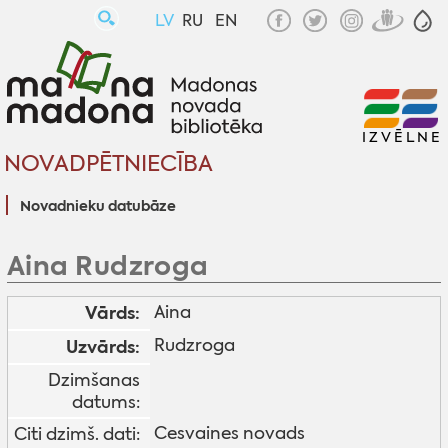
LV
RU
EN
IZVĒLNE
NOVADPĒTNIECĪBA
Novadnieku datubāze
Aina Rudzroga
Vārds:
Aina
Rudzroga
Uzvārds:
Dzimšanas
datums:
Cesvaines novads
Citi dzimš. dati: