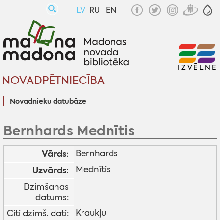
LV
RU
EN
IZVĒLNE
NOVADPĒTNIECĪBA
Novadnieku datubāze
Bernhards Mednītis
Vārds:
Bernhards
Mednītis
Uzvārds:
Dzimšanas
datums:
Kraukļu
Citi dzimš. dati: