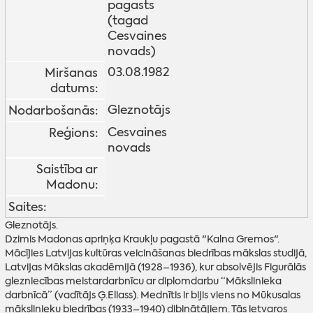
pagasts
(tagad
Cesvaines
novads)
03.08.1982
Miršanas
datums:
Gleznotājs
Nodarbošanās:
Cesvaines
Reģions:
novads
Saistība ar
Madonu:
Saites:
Gleznotājs.
Dzimis Madonas apriņķa Kraukļu pagastā "Kalna Gremos".
Mācījies Latvijas kultūras veicināšanas biedrības mākslas studijā,
Latvijas Mākslas akadēmijā (1928–1936), kur absolvējis Figurālās
glezniecības meistardarbnīcu ar diplomdarbu “Mākslinieka
darbnīcā” (vadītājs Ģ.Eliass). Mednītis ir bijis viens no Mūkusalas
mākslinieku biedrības (1933–1940) dibinātājiem. Tās ietvaros