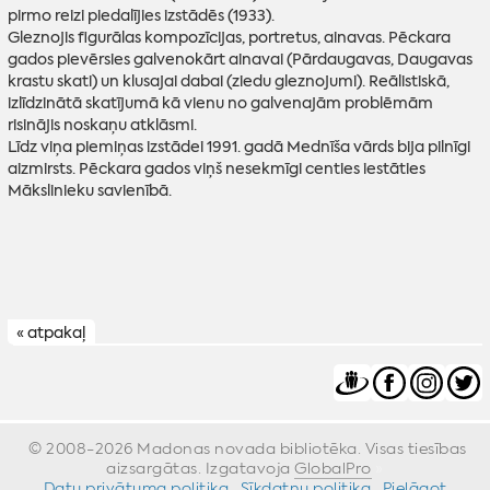
pirmo reizi piedalījies izstādēs (1933).
Gleznojis figurālas kompozīcijas, portretus, ainavas. Pēckara
gados pievērsies galvenokārt ainavai (Pārdaugavas, Daugavas
krastu skati) un klusajai dabai (ziedu gleznojumi). Reālistiskā,
izlīdzinātā skatījumā kā vienu no galvenajām problēmām
risinājis noskaņu atklāsmi.
Līdz viņa piemiņas izstādei 1991. gadā Mednīša vārds bija pilnīgi
aizmirsts. Pēckara gados viņš nesekmīgi centies iestāties
Mākslinieku savienībā.
« atpakaļ
© 2008-2026 Madonas novada bibliotēka. Visas tiesības
aizsargātas. Izgatavoja
GlobalPro
»
Datu privātuma politika
·
Sīkdatņu politika
·
Pielāgot