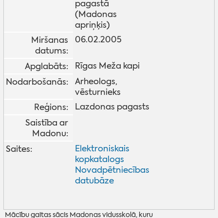
pagastā
(Madonas
apriņķis)
06.02.2005
Miršanas
datums:
Rīgas Meža kapi
Apglabāts:
Arheologs,
Nodarbošanās:
vēsturnieks
Lazdonas pagasts
Reģions:
Saistība ar
Madonu:
Elektroniskais
Saites:
kopkatalogs
Novadpētniecības
datubāze
Mācību gaitas sācis Madonas vidusskolā, kuru