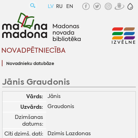
LV
RU
EN
IZVĒLNE
NOVADPĒTNIECĪBA
Novadnieku datubāze
Jānis Graudonis
Vārds:
Jānis
Graudonis
Uzvārds:
Dzimšanas
datums:
Dzimis Lazdonas
Citi dzimš. dati: