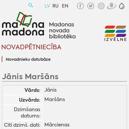
LV
RU
EN
IZVĒLNE
NOVADPĒTNIECĪBA
Novadnieku datubāze
Jānis Maršāns
Vārds:
Jānis
Maršāns
Uzvārds:
Dzimšanas
datums:
Mārcienas
Citi dzimš. dati: