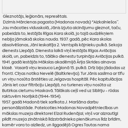
Gleznotājs, leģionārs, represētais.
Dzimis Mārcienas pagasta (Madonas novads) "Aizkalniešos”.
Jau mācoties vidusskolā, Jānis izjuta aicinājumu gleznot, taču,
pabeidzis to, iestājās Rīgas Kara skolā, jo tajā audzēkņiem
nebija jāmaksā skolas nauda. 1937. gadā, pēc Kara skolas
absolvēšanas, Jāni ieskaitīja 2. Ventspils kājnieku pulkā. Sekoja
dienests Liepājā. Dienesta laikā viņš iestājās Rīgas Aviācijas
skolā, un, pabeidzis to, tālāko dienestu turpināja Aviācijas pulkā.
1941. gadā iestājās Mākslas akadēmijā Ārija Skrides ainavas
klasē. Vasarā viņu iesauca Leģionā 15. pulkā. Drīz bija jādodas uz
fronti. Cīņas notika Nevelē (Baltkrievija). Tur Jānis saslima ar tīfu
un viņu nosūta ārstēties uz Jelgavas hospitāli. Pēc kapitulācijas
Jānis iet caur filtrāciju Liepājā, no turienes viņu nosūta uz
Butirkas cietumu Maskavā. Tālākais ceļš ved uz Sibīriju - rūdas
raktuvēm Noriļskā (1944-1954).
1957. gadā Madonā tiek sarīkota J. Maršāna darbu
personālizstāde. Pateicoties Madonas Novadpētniecības un
mākslas muzeja direktorei Elzai Rudenājai, viņš var aizrautīgi
pildīt muzeja zinātniskā līdzstrādnieka pienākumus līdz brīdim,
kamēr vara to aizliedz, un ilggadējā Ogres Tautas nama