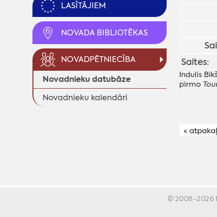
LASĪTĀJIEM
NOVADA BIBLIOTĒKAS
Sa
NOVADPĒTNIECĪBA
Saites:
Indulis Bi
Novadnieku datubāze
pirmo
Tour
Novadnieku kalendāri
« atpaka
© 2008-2026 Ma