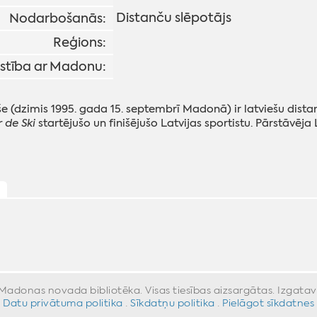
Distanču slēpotājs
Nodarbošanās:
Reģions:
istība ar Madonu:
kše (dzimis 1995. gada 15. septembrī Madonā) ir latviešu dista
 de Ski
startējušo un finišējušo Latvijas sportistu. Pārstāvēja
ļ
donas novada bibliotēka. Visas tiesības aizsargātas. Izgata
Datu privātuma politika
·
Sīkdatņu politika
·
Pielāgot sīkdatnes