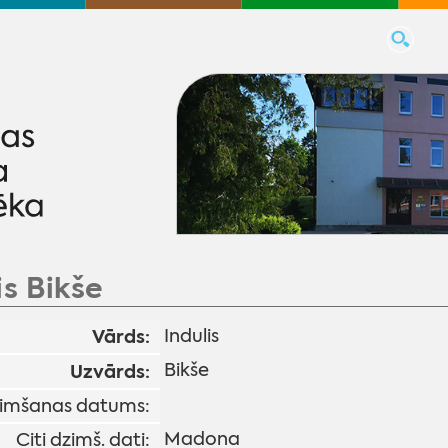
is Bikše
Vārds:
Indulis
Bikše
Uzvārds:
imšanas datums:
Madona
Citi dzimš. dati: