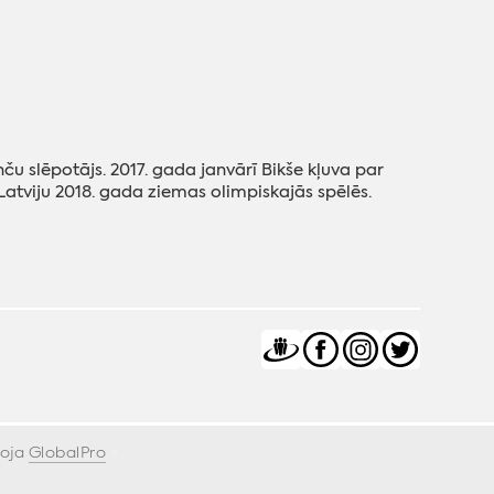
nču slēpotājs. 2017. gada janvārī Bikše kļuva par
 Latviju 2018. gada ziemas olimpiskajās spēlēs.
voja
GlobalPro
»