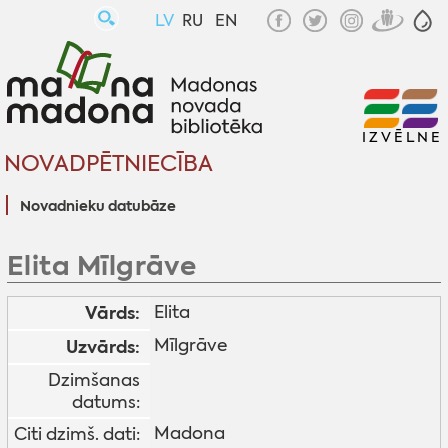
LV
RU
EN
IZVĒLNE
NOVADPĒTNIECĪBA
Novadnieku datubāze
Elita Mīlgrāve
Vārds:
Elita
Mīlgrāve
Uzvārds:
Dzimšanas
datums:
Madona
Citi dzimš. dati: