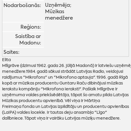
Uzņēmēja;
Nodarbošanās:
Mūzikas
menedžere
Reģions:
Saistība ar
Madonu:
Saites:
Elita
Mīlgrāve (dzimusi 1962. gada 26. jūlijā Madonā) ir latviešu uzņēmē
menedžere.1984. gadā sākusi strādāt Latvijas Radio, veidojusi
raidījumus "Mikrofons" un "Mikrofona aptauja". 1996. gadā Rīgā
kopā ar mūzikas producentu Guntaru Raču dibinājusi mūzikas
ierakstu kompāniju "Mikrofona Ieraksti". Pašlaik Mīlgrāve ir
uzņēmuma valdes priekšsēdētāja, tāpat šo amatu pilda Latvijas
Mūzikas producentu apvienībā. Vēl viņa ir Mārtiņa
Freimaņa fonda un Latvijas izpildītāju un producentu apvienības
(LaIPA) valdes locekle. Ir tautas deju ansambļa "Līgo"
dalībniece. Tāpat viņa ir vairāku Latvijas mūziķu menedžere.