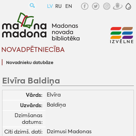
LV
RU
EN
IZVĒLNE
NOVADPĒTNIECĪBA
Novadnieku datubāze
Elvīra Baldiņa
Vārds:
Elvīra
Baldiņa
Uzvārds:
Dzimšanas
datums:
Dzimusi Madonas
Citi dzimš. dati: