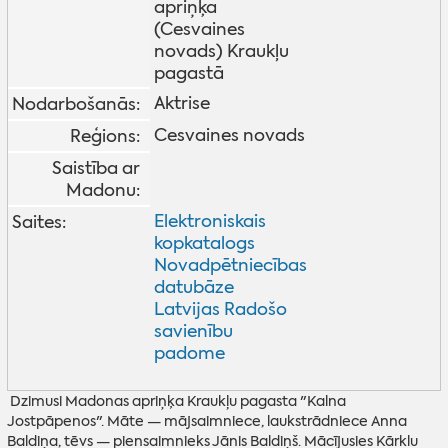
apriņķa
(Cesvaines
novads) Kraukļu
pagastā
Aktrise
Nodarbošanās:
Cesvaines novads
Reģions:
Saistība ar
Madonu:
Elektroniskais
Saites:
kopkatalogs
Novadpētniecības
datubāze
Latvijas Radošo
savienību
padome
Dzimusi Madonas apriņķa Kraukļu pagasta "Kalna
Jostpāpenos". Māte — mājsaimniece, laukstrādniece Anna
Baldiņa, tēvs — piensaimnieks Jānis Baldiņš. Mācījusies Kārklu