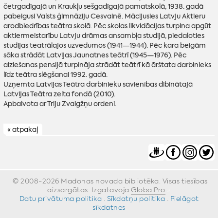
četrgadīgajā un Kraukļu sešgadīgajā pamatskolā, 1938. gadā
pabeigusi Valsts ģimnāziju Cesvainē. Mācijusies Latvju Aktieru
arodbiedrības teātra skolā. Pēc skolas likvidācijas turpina apgūt
aktiermeistarību Latvju drāmas ansambļa studijā, piedaloties
studijas teatrālajos uzvedumos (1941—1944). Pēc kara beigām
sāka strādāt Latvijas Jaunatnes teātrī (1945—1976). Pēc
aiziešanas pensijā turpināja strādāt teātrī kā ārštata darbinieks
līdz teātra slēgšanai 1992. gadā.
Uzņemta Latvijas Teātra darbinieku savienības dibinātajā
Latvijas Teātra zelta fondā (2010).
Apbalvota ar Triju Zvaigžņu ordeni.
« atpakaļ
© 2008-2026 Madonas novada bibliotēka. Visas tiesības
aizsargātas. Izgatavoja
GlobalPro
»
Datu privātuma politika
·
Sīkdatņu politika
·
Pielāgot
sīkdatnes