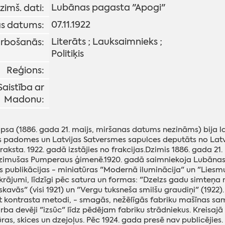
Lubānas pagasta "Apogi"
dzimš. dati:
07.11.1922
s datums:
Literāts ; Lauksaimnieks ;
rbošanās:
Politiķis
Reģions:
Saistība ar
Madonu:
psa (1886. gada 21. maijs, miršanas datums nezināms) bija latv
as padomes un Latvijas Satversmes sapulces deputāts no Lat
araksta. 1922. gadā izstājies no frakcijas.Dzimis 1886. gada
dzimušas Pumperaus ģimenē.1920. gadā saimniekoja Lubānas 
publikācijas - miniatūras "Modernā iluminācija" un "Liesmu 
krājumi, līdzīgi pēc satura un formas: "Dzelzs gadu simteņa 
kavās" (visi 1921) un "Vergu tuksneša smilšu graudiņi" (1922)
 kontrasta metodi, - smagās, nežēlīgās fabriku mašīnas sam
rba devēji "izsūc" līdz pēdējam fabriku strādniekus. Kreisajā p
ūras, skices un dzejoļus. Pēc 1924. gada presē nav publicējies.