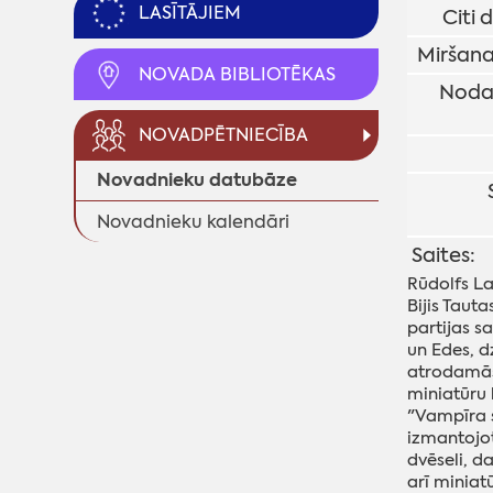
LASĪTĀJIEM
Citi 
Miršana
NOVADA BIBLIOTĒKAS
Noda
NOVADPĒTNIECĪBA
Novadnieku datubāze
Novadnieku kalendāri
Saites:
Rūdolfs La
Bijis Taut
partijas s
un Edes, 
atrodamās 
miniatūru 
"Vampīra s
izmantojot
dvēseli, da
arī miniat