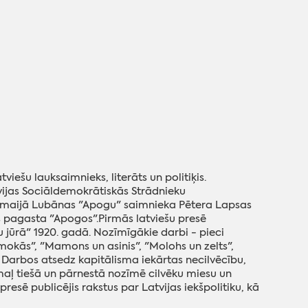
iešu lauksaimnieks, literāts un politiķis.
vijas Sociāldemokrātiskās Strādnieku
 21. maijā Lubānas "Apogu" saimnieka Pētera Lapsas
pagasta "Apogos".Pirmās latviešu presē
jūrā" 1920. gadā. Nozīmīgākie darbi - pieci
mokās", "Mamons un asinis", "Molohs un zelts",
. Darbos atsedz kapitālisma iekārtas necilvēcību,
aļ tiešā un pārnestā nozīmē cilvēku miesu un
resē publicējis rakstus par Latvijas iekšpolitiku, kā