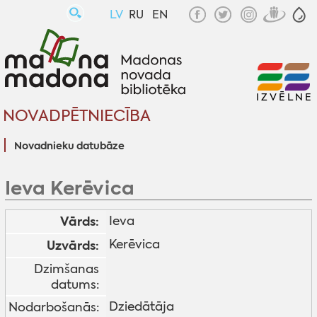
LV
RU
EN
IZVĒLNE
NOVADPĒTNIECĪBA
Novadnieku datubāze
Ieva Kerēvica
Vārds:
Ieva
Kerēvica
Uzvārds:
Dzimšanas
datums:
Dziedātāja
Nodarbošanās: