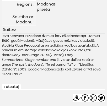
Madonas
Reģions:
pilsēta
Saistība ar
Madonu:
Saites:
Ieva Kerēvica ir Madonā dzimusi latviešu dziedātāja. Dzimusi
1980. gadā Madonā. Mācījās Jelgavas mūzikas vidusskolā,
studēja Rīgas Pedagoģijas un izglītības vadības augstskolā. Ar
panākumiem startēja vairākos vokālajos konkursos, tai
skaitā
Sony Jazz Stage 2004
(2. vieta),
Lady
Summertime
,
Stage number one
(1. vieta; dalība kopā ar
grupu
The spirit shadows
), "Tu esi pamanīts" un "Liepājas
Dzintars". 2009. gadā ar Madonas zaļo kori uzvarēja TV3 šovā
"Koru Kari 2".
« atpakaļ