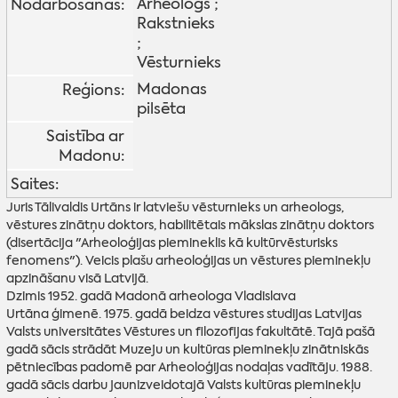
Arheologs ;
Nodarbošanās:
Rakstnieks
;
Vēsturnieks
Madonas
Reģions:
pilsēta
Saistība ar
Madonu:
Saites:
Juris Tālivaldis Urtāns ir latviešu vēsturnieks un arheologs,
vēstures zinātņu doktors, habilitētais mākslas zinātņu doktors
(disertācija "Arheoloģijas piemineklis kā kultūrvēsturisks
fenomens"). Veicis plašu arheoloģijas un vēstures pieminekļu
apzināšanu visā Latvijā.
Dzimis 1952. gadā Madonā arheologa Vladislava
Urtāna ģimenē. 1975. gadā beidza vēstures studijas Latvijas
Valsts universitātes Vēstures un filozofijas fakultātē. Tajā pašā
gadā sācis strādāt Muzeju un kultūras pieminekļu zinātniskās
pētniecības padomē par Arheoloģijas nodaļas vadītāju. 1988.
gadā sācis darbu jaunizveidotajā Valsts kultūras pieminekļu