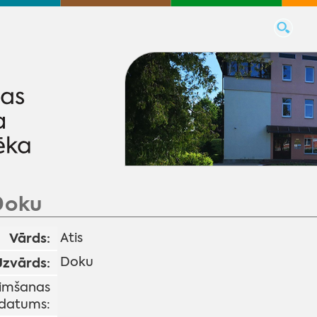
Doku
Vārds:
Atis
Doku
Uzvārds:
imšanas
datums: