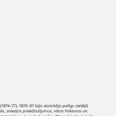
874-77). 1878-87 bijis skolotāja palīgs vietējā
ēs, sniedzis priekšlasījumus, vācis folkloras un