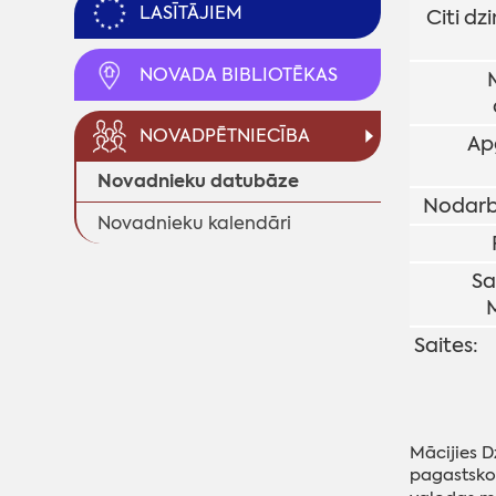
LASĪTĀJIEM
Citi dzi
NOVADA BIBLIOTĒKAS
NOVADPĒTNIECĪBA
Ap
Novadnieku datubāze
Nodarb
Novadnieku kalendāri
Sa
Saites:
Mācijies D
pagastskol