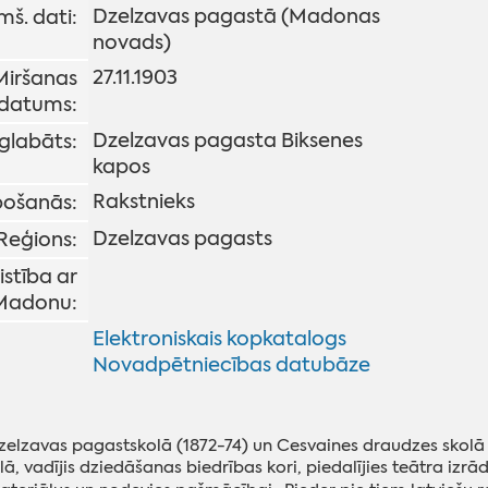
Dzelzavas pagastā (Madonas
mš. dati:
novads)
27.11.1903
Miršanas
datums:
Dzelzavas pagasta Biksenes
glabāts:
kapos
Rakstnieks
ošanās:
Dzelzavas pagasts
Reģions:
istība ar
Madonu:
Elektroniskais kopkatalogs
Novadpētniecības datubāze
zelzavas pagastskolā (1872-74) un Cesvaines draudzes skolā (1
ā, vadījis dziedāšanas biedrības kori, piedalījies teātra izrād