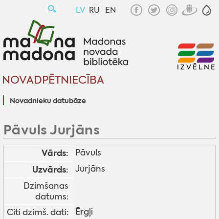
LV
RU
EN
IZVĒLNE
NOVADPĒTNIECĪBA
Novadnieku datubāze
Pāvuls Jurjāns
Vārds:
Pāvuls
Jurjāns
Uzvārds:
Dzimšanas
datums:
Ērgļi
Citi dzimš. dati: