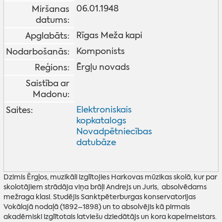
06.01.1948
Miršanas
datums:
Rīgas Meža kapi
Apglabāts:
Komponists
Nodarbošanās:
Ērgļu novads
Reģions:
Saistība ar
Madonu:
Elektroniskais
Saites:
kopkatalogs
Novadpētniecības
datubāze
Dzimis Ērgļos, muzikāli izglītojies Harkovas mūzikas skolā, kur par
skolotājiem strādāja viņa brāļi Andrejs un Juris, absolvēdams
mežraga klasi. Studējis Sanktpēterburgas konservatorijas
Vokālajā nodaļā (1892–1898) un to absolvējis kā pirmais
akadēmiski izglītotais latviešu dziedātājs un kora kapelmeistars.