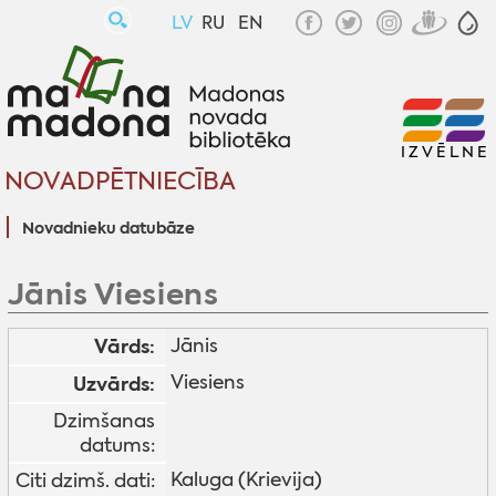
LV
RU
EN
IZVĒLNE
NOVADPĒTNIECĪBA
Novadnieku datubāze
Jānis Viesiens
Vārds:
Jānis
Viesiens
Uzvārds:
Dzimšanas
datums:
Kaluga (Krievija)
Citi dzimš. dati: