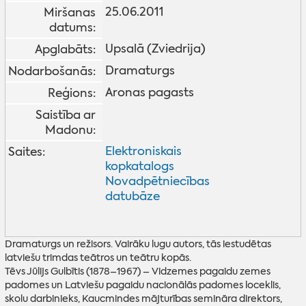
25.06.2011
Miršanas
datums:
Upsalā (Zviedrija)
Apglabāts:
Dramaturgs
Nodarbošanās:
Aronas pagasts
Reģions:
Saistība ar
Madonu:
Elektroniskais
Saites:
kopkatalogs
Novadpētniecības
datubāze
Dramaturgs un režisors. Vairāku lugu autors, tās iestudētas
latviešu trimdas teātros un teātru kopās.
Tēvs Jūlijs Gulbītis (1878–1967) – Vidzemes pagaidu zemes
padomes un Latviešu pagaidu nacionālās padomes loceklis,
skolu darbinieks, Kaucmindes mājturības semināra direktors,