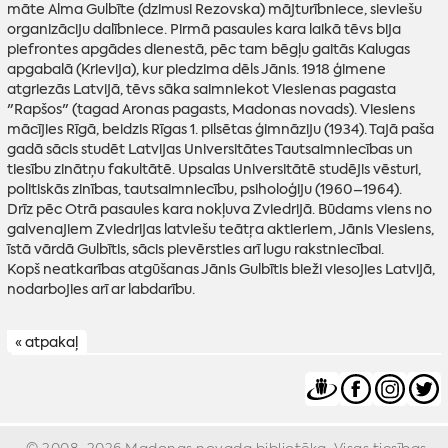
māte Alma Gulbīte (dzimusi Rezovska) mājturībniece, sieviešu
organizāciju dalībniece. Pirmā pasaules kara laikā tēvs bija
piefrontes apgādes dienestā, pēc tam bēgļu gaitās Kalugas
apgabalā (Krievija), kur piedzima dēls Jānis. 1918 ģimene
atgriezās Latvijā, tēvs sāka saimniekot Viesienas pagasta
"Rapšos" (tagad Aronas pagasts, Madonas novads). Viesiens
mācījies Rīgā, beidzis Rīgas 1. pilsētas ģimnāziju (1934). Tajā paša
gadā sācis studēt Latvijas Universitātes Tautsaimniecības un
tiesību zinātņu fakultātē. Upsalas Universitātē studējis vēsturi,
politiskās zinības, tautsaimniecību, psiholoģiju (1960–1964).
Drīz pēc Otrā pasaules kara nokļuva Zviedrijā. Būdams viens no
galvenajiem Zviedrijas latviešu teātŗa aktieriem, Jānis Viesiens,
īstā vārdā Gulbītis, sācis pievērsties arī lugu rakstniecībai.
Kopš neatkarības atgūšanas Jānis Gulbītis bieži viesojies Latvijā,
nodarbojies arī ar labdarību.
« atpakaļ