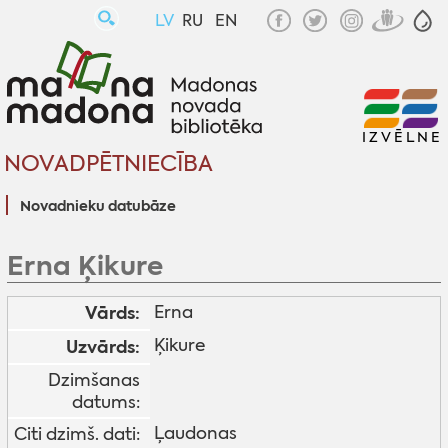
LV
RU
EN
IZVĒLNE
NOVADPĒTNIECĪBA
Novadnieku datubāze
Erna Ķikure
Vārds:
Erna
Ķikure
Uzvārds:
Dzimšanas
datums:
Ļaudonas
Citi dzimš. dati: