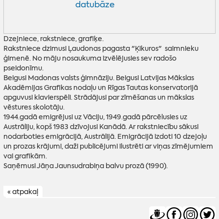
datubāze
Dzejniece, rakstniece, grafiķe.
Rakstniece dzimusi Ļaudonas pagasta "Ķikuros" saimnieku
ģimenē. No māju nosaukuma izvēlējusies sev radošo
pseidonīmu.
Beigusi Madonas valsts ģimnāziju. Beigusi Latvijas Mākslas
Akadēmijas Grafikas nodaļu un Rīgas Tautas konservatorijā
apguvusi klavierspēli. Strādājusi par zīmēšanas un mākslas
vēstures skolotāju.
1944.gadā emigrējusi uz Vāciju, 1949.gadā pārcēlusies uz
Austrāliju, kopš 1983 dzīvojusi Kanādā. Ar rakstniecību sākusi
nodarboties emigrācijā, Austrālijā. Emigrācijā izdoti 10 dzejoļu
un prozas krājumi, daži publicējumi ilustrēti ar viņas zīmējumiem
vai grafikām.
Saņēmusi Jāņa Jaunsudrabiņa balvu prozā (1990).
« atpakaļ