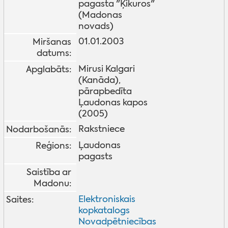
pagasta "Ķikuros"
(Madonas
novads)
01.01.2003
Miršanas
datums:
Mirusi Kalgari
Apglabāts:
(Kanāda),
pārapbedīta
Ļaudonas kapos
(2005)
Rakstniece
Nodarbošanās:
Ļaudonas
Reģions:
pagasts
Saistība ar
Madonu:
Elektroniskais
Saites:
kopkatalogs
Novadpētniecības