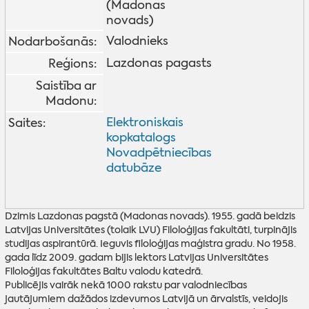
(Madonas
novads)
Valodnieks
Nodarbošanās:
Lazdonas pagasts
Reģions:
Saistība ar
Madonu:
Elektroniskais
Saites:
kopkatalogs
Novadpētniecības
datubāze
Dzimis Lazdonas pagstā (Madonas novads). 1955. gadā beidzis
Latvijas Universitātes (tolaik LVU) Filoloģijas fakultāti, turpinājis
studijas aspirantūrā. Ieguvis filoloģijas maģistra gradu. No 1958.
gada līdz 2009. gadam bijis lektors Latvijas Universitātes
Filoloģijas fakultātes Baltu valodu katedrā.
Publicējis vairāk nekā 1000 rakstu par valodniecības
jautājumiem dažādos izdevumos Latvijā un ārvalstīs, veidojis