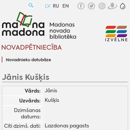
LV
RU
EN
IZVĒLNE
NOVADPĒTNIECĪBA
Novadnieku datubāze
Jānis Kušķis
Vārds:
Jānis
Kušķis
Uzvārds:
Dzimšanas
datums:
Lazdonas pagasts
Citi dzimš. dati: