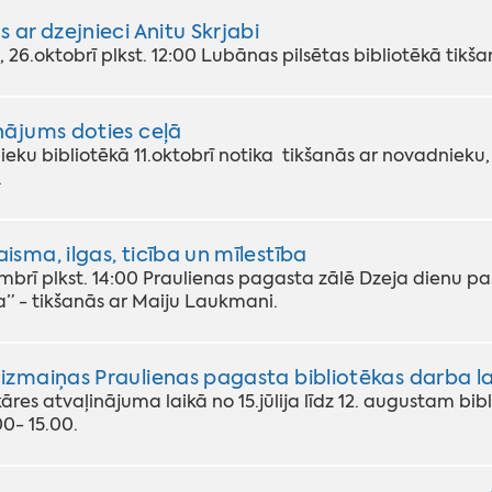
s ar dzejnieci Anitu Skrjabi
 26.oktobrī plkst. 12:00 Lubānas pilsētas bibliotēkā tikšan
nājums doties ceļā
ku bibliotēkā 11.oktobrī notika tikšanās ar novadnieku, 
.
isma, ilgas, ticība un mīlestība
mbrī plkst. 14:00 Praulienas pagasta zālē Dzeja dienu p
a” - tikšanās ar Maiju Laukmani.
izmaiņas Praulienas pagasta bibliotēkas darba la
kāres atvaļinājuma laikā no 15.jūlija līdz 12. augustam bi
00- 15.00.