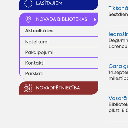
LASĪTĀJIEM
Tikšanā
Sestdien,
NOVADA BIBLIOTĒKAS
Aktualitātes
Iedroši
Degumnie
Noteikumi
Lorencu
Pakalpojumi
Kontakti
Gara ga
14.septe
Pārskati
mīlestīb
NOVADPĒTNIECĪBA
Vasarā 
Bibliote
plkst. 8.