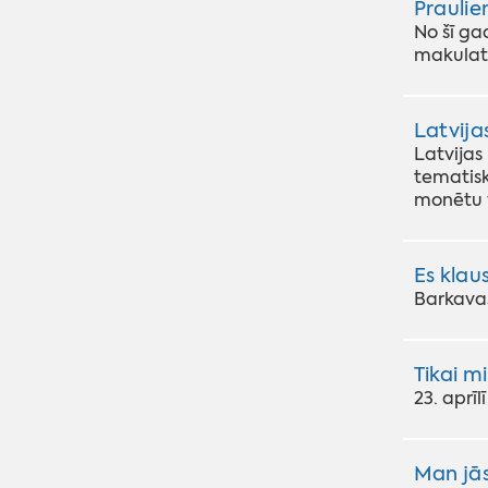
Praulie
No šī ga
makulatū
Latvija
Latvijas
tematisk
monētu v
Es klau
Barkavas
Tikai mi
23. aprī
Man jāst