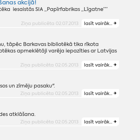
šanas akcijā!
tēka iesaistās SIA „Papīrfabrikas „Līgatne””
Ziņa publicēta 02.07.2013
lasīt vairāk...
 tāpēc Barkavas bibliotēkā tika rīkota
otēkas apmeklētāji varēja iepazīties ar Latvijas
Ziņa publicēta 02.05.2013
lasīt vairāk...
ausos un zīmēju pasaku".
Ziņa publicēta 02.05.2013
lasīt vairāk...
ādes atklāšana.
Ziņa publicēta 02.05.2013
lasīt vairāk...