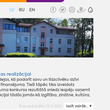
LV
RU
EN
as realizācijai
jas, kā padarīt savu un līdzcilvēku dzīvi
 finansējuma. Tieši tāpēc tika izveidots
sojuma konkursa rezultātā sniedz iespēju saņemt
cijai tādās jomās kā izglītība, zinātne, kultūra,
Ziņa publicēta 15.11.2013
lasīt vairāk...