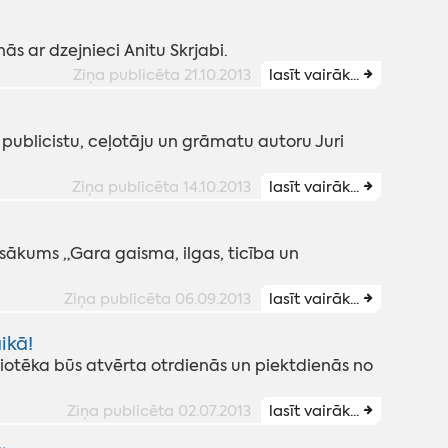
ās ar dzejnieci Anitu Skrjabi.
Ziņa publicēta 21.10.2013
lasīt vairāk...
publicistu, ceļotāju un grāmatu autoru Juri
Ziņa publicēta 14.10.2013
lasīt vairāk...
asākums „Gara gaisma, ilgas, ticība un
Ziņa publicēta 06.09.2013
lasīt vairāk...
ikā!
bliotēka būs atvērta otrdienās un piektdienās no
Ziņa publicēta 02.07.2013
lasīt vairāk...