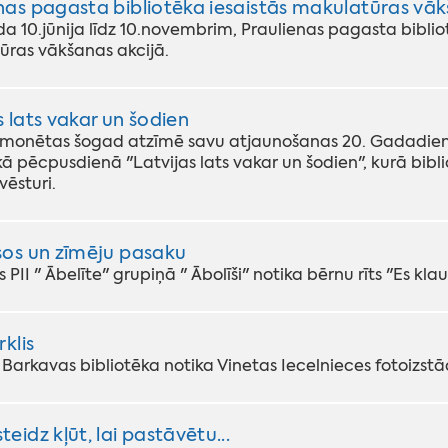
nas pagasta bibliotēka iesaistās makulatūras vāk
da 10.jūnija līdz 10.novembrim, Praulienas pagasta biblio
ras vākšanas akcijā.
s lats vakar un šodien
 monētas šogad atzīmē savu atjaunošanas 20. Gadadienu,
ā pēcpusdienā "Latvijas lats vakar un šodien", kurā bibli
ēsturi.
sos un zīmēju pasaku
 PII " Ābelīte" grupiņā " Ābolīši" notika bērnu rīts "Es kl
rklis
lī Barkavas bibliotēka notika Vinetas Iecelnieces fotoizst
eidz kļūt, lai pastāvētu...