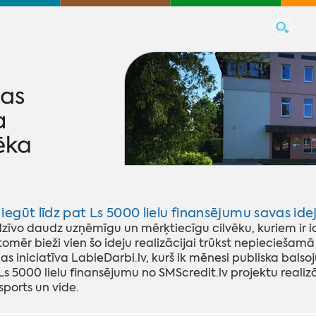
 iegūt līdz pat Ls 5000 lielu finansējumu savas idej
dzīvo daudz uzņēmīgu un mērķtiecīgu cilvēku, kuriem ir ide
tomēr bieži vien šo ideju realizācijai trūkst nepieciešamā
as iniciatīva LabieDarbi.lv, kurš ik mēnesi publiska bal
 Ls 5000 lielu finansējumu no SMScredit.lv projektu realizā
sports un vide.