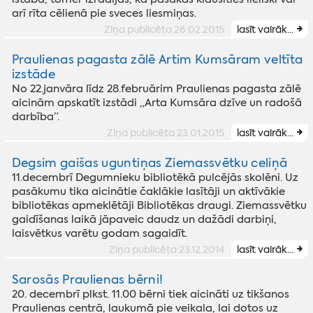
arī rīta cēlienā pie sveces liesmiņas.
Ziņa publicēta 26.02.2015
lasīt vairāk...
Praulienas pagasta zālē Artim Kumsāram veltīta
izstāde
No 22.janvāra līdz 28.februārim Praulienas pagasta zālē
aicinām apskatīt izstādi „Arta Kumsāra dzīve un radošā
darbība”.
Ziņa publicēta 23.01.2015
lasīt vairāk...
Degsim gaišas uguntiņas Ziemassvētku celiņā
11.decembrī Degumnieku bibliotēkā pulcējās skolēni. Uz
pasākumu tika aicinātie čaklākie lasītāji un aktīvākie
bibliotēkas apmeklētāji Bibliotēkas draugi. Ziemassvētku
gaidīšanas laikā jāpaveic daudz un dažādi darbiņi,
laisvētkus varētu godam sagaidīt.
Ziņa publicēta 23.12.2014
lasīt vairāk...
Sarosās Praulienas bērni!
20. decembrī plkst. 11.00 bērni tiek aicināti uz tikšanos
Praulienas centrā, laukumā pie veikala, lai dotos uz