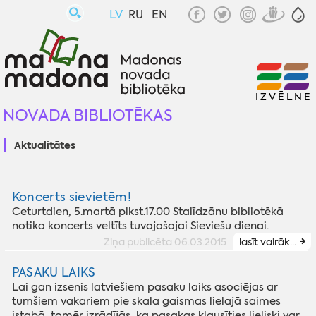
LV
RU
EN
IZVĒLNE
NOVADA BIBLIOTĒKAS
Aktualitātes
Koncerts sievietēm!
Ceturtdien, 5.martā plkst.17.00 Stalīdzānu bibliotēkā
notika koncerts veltīts tuvojošajai Sieviešu dienai.
Ziņa publicēta 06.03.2015
lasīt vairāk...
PASAKU LAIKS
Lai gan izsenis latviešiem pasaku laiks asociējas ar
tumšiem vakariem pie skala gaismas lielajā saimes
istabā, tomēr izrādījās, ka pasakas klausīties lieliski var