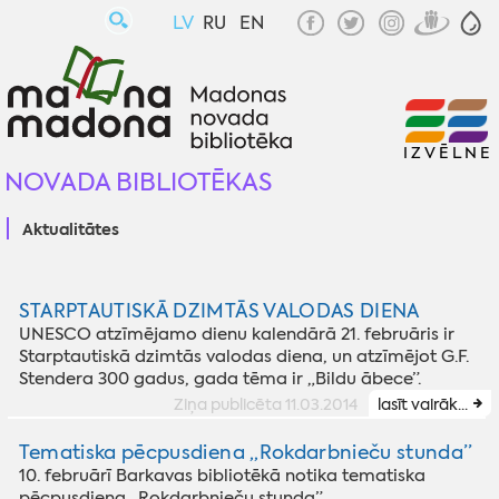
LV
RU
EN
IZVĒLNE
NOVADA BIBLIOTĒKAS
Aktualitātes
STARPTAUTISKĀ DZIMTĀS VALODAS DIENA
UNESCO atzīmējamo dienu kalendārā 21. februāris ir
Starptautiskā dzimtās valodas diena, un atzīmējot G.F.
Stendera 300 gadus, gada tēma ir „Bildu ābece”.
Ziņa publicēta 11.03.2014
lasīt vairāk...
Tematiska pēcpusdiena „Rokdarbnieču stunda”
10. februārī Barkavas bibliotēkā notika tematiska
pēcpusdiena „Rokdarbnieču stunda”.