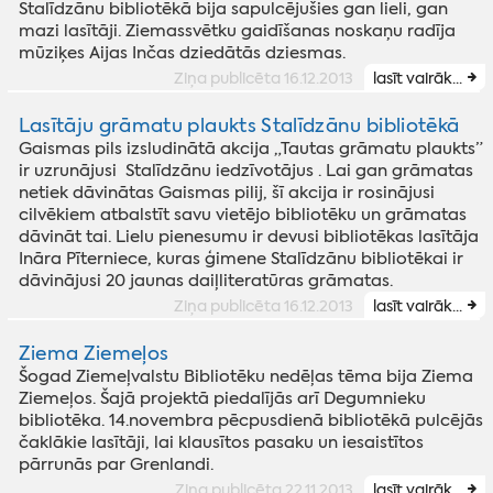
Stalīdzānu bibliotēkā bija sapulcējušies gan lieli, gan
mazi lasītāji. Ziemassvētku gaidīšanas noskaņu radīja
mūziķes Aijas Inčas dziedātās dziesmas.
Ziņa publicēta 16.12.2013
lasīt vairāk...
Lasītāju grāmatu plaukts Stalīdzānu bibliotēkā
Gaismas pils izsludinātā akcija „Tautas grāmatu plaukts”
ir uzrunājusi Stalīdzānu iedzīvotājus . Lai gan grāmatas
netiek dāvinātas Gaismas pilij, šī akcija ir rosinājusi
cilvēkiem atbalstīt savu vietējo bibliotēku un grāmatas
dāvināt tai. Lielu pienesumu ir devusi bibliotēkas lasītāja
Ināra Pīterniece, kuras ģimene Stalīdzānu bibliotēkai ir
dāvinājusi 20 jaunas daiļliteratūras grāmatas.
Ziņa publicēta 16.12.2013
lasīt vairāk...
Ziema Ziemeļos
Šogad Ziemeļvalstu Bibliotēku nedēļas tēma bija Ziema
Ziemeļos. Šajā projektā piedalījās arī Degumnieku
bibliotēka. 14.novembra pēcpusdienā bibliotēkā pulcējās
čaklākie lasītāji, lai klausītos pasaku un iesaistītos
pārrunās par Grenlandi.
Ziņa publicēta 22.11.2013
lasīt vairāk...