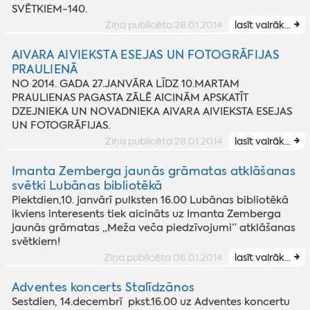
SVĒTKIEM-140.
Ziņa publicēta 28.01.2014
lasīt vairāk...
AIVARA AIVIEKSTA ESEJAS UN FOTOGRĀFIJAS
PRAULIENĀ
NO 2014. GADA 27.JANVĀRA LĪDZ 10.MARTAM
PRAULIENAS PAGASTA ZĀLĒ AICINĀM APSKATĪT
DZEJNIEKA UN NOVADNIEKA AIVARA AIVIEKSTA ESEJAS
UN FOTOGRĀFIJAS.
Ziņa publicēta 28.01.2014
lasīt vairāk...
Imanta Zemberga jaunās grāmatas atklāšanas
svētki Lubānas bibliotēkā
Piektdien,10. janvārī pulksten 16.00 Lubānas bibliotēkā
ikviens interesents tiek aicināts uz Imanta Zemberga
jaunās grāmatas „Meža veča piedzīvojumi” atklāšanas
svētkiem!
Ziņa publicēta 06.01.2014
lasīt vairāk...
Adventes koncerts Stalīdzānos
Sestdien, 14.decembrī pkst.16.00 uz Adventes koncertu