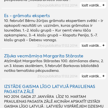
Ziņa publicēta 17.02.2014
lasīt vairāk...
Es - grāmatu eksperts
10. februārī Bērnu žūrijas grāmatu ekspertiem svētki - ir
apkopoti rezultāti un uzzinām, kuras grāmatas ir
laureātes. 1.-2. klašu grupā - Kur ņemt vienu lāča
apkampienu, 3.-4. klašu grupā – Klapatu Penija, 5.-7.
klašu grupā - Debesu vanags.
Ziņa publicēta 17.02.2014
lasīt vairāk...
Zīļuka vecmāmiņa Margarita Stāraste
Atzīmējot Margaritas Stārastes 100. dzimšanas dienu, 2.
un 3. klases skolēniem, 5.februārī Barkavas bibliotēkā
notika tematiska pēcpusdiena.
Ziņa publicēta 17.02.2014
lasīt vairāk...
IZSTĀDE GAISMA LĪGO LATVIJĀ PRAULIENAS
PAGASTA ZĀLĒ
NO 2014. GADA 27. JANVĀRA LĪDZ 10. MARTAM
PRAULIENAS PAGASTA ZĀLĒ AICINĀM APSKATĪT IZSTĀDI
GAISMA LĪGO LATVIJĀ : LATVIEŠU VISPĀRĒJIEM DZIESMU