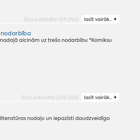
Ziņa publicēta 13.11.2023
lasīt vairāk...
.nodarbība
s nodaļā aicinām uz trešo nodarbību "Komiksu
Ziņa publicēta 23.10.2023
lasīt vairāk...
ā
literatūras nodaļu un iepazīsti daudzveidīgo