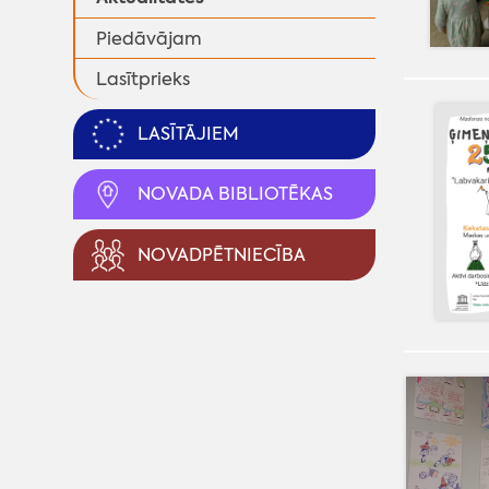
Piedāvājam
Lasītprieks
LASĪTĀJIEM
NOVADA BIBLIOTĒKAS
NOVADPĒTNIECĪBA