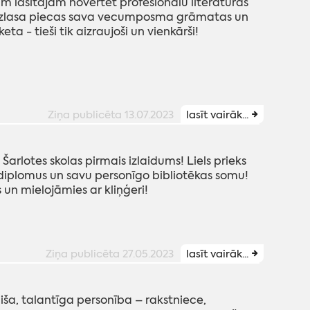
ram lasītājam novērtēt profesionālu literatūras
Jāizlasa piecas sava vecumposma grāmatas un
a - tieši tik aizraujoši un vienkārši!
Ziņa publicēta 13.07.2023
lasīt vairāk...
s Šarlotes skolas pirmais izlaidums! Liels prieks
iplomus un savu personīgo bibliotēkas somu!
 un mielojāmies ar kliņģeri!
Ziņa publicēta 27.05.2023
lasīt vairāk...
aiša, talantīga personība – rakstniece,