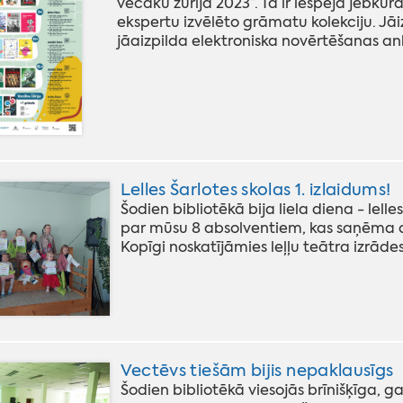
vecāku žūrija 2023”. Tā ir iespēja jebku
ekspertu izvēlēto grāmatu kolekciju. 
jāaizpilda elektroniska novērtēšanas anket
Lelles Šarlotes skolas 1. izlaidums!
Šodien bibliotēkā bija liela diena - lelle
par mūsu 8 absolventiem, kas saņēma d
Kopīgi noskatījāmies leļļu teātra izrādes
Vectēvs tiešām bijis nepaklausīgs
Šodien bibliotēkā viesojās brīnišķīga, g