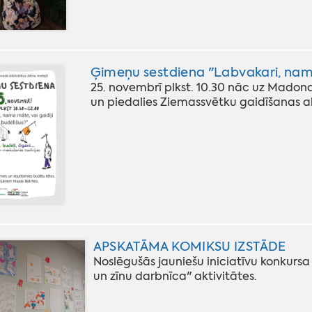
Ģimeņu sestdiena "Labvakari, nama 
25. novembrī plkst. 10.30 nāc uz Madona
un piedalies Ziemassvētku gaidīšanas ak
APSKATĀMA KOMIKSU IZSTĀDE
Noslēgušās jauniešu iniciatīvu konkursa
un zīnu darbnīca" aktivitātes.