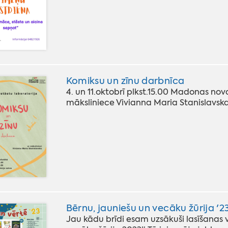
Komiksu un zīnu darbnīca
4. un 11.oktobrī plkst.15.00 Madonas nov
māksliniece Vivianna Maria Stanislavska
Bērnu, jauniešu un vecāku žūrija '2
Jau kādu brīdi esam uzsākuši lasīšanas