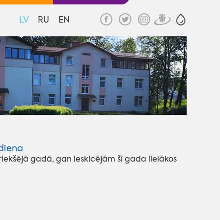
LV
RU
EN
tdiena
iekšējā gadā, gan ieskicējām šī gada lielākos