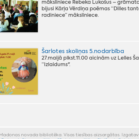
māksliniece Rebeka Lukošus – grāmatas
bijusi Kārļa Vērdiņa poēmas “Dilles ta
radiniece” māksliniece.
Šarlotes skoliņas 5.nodarbība
27.maijā plkst.11.00 aicinām uz Lelles 
“Izlaidums".
donas novada bibliotēka. Visas tiesības aizsargātas. Izgata