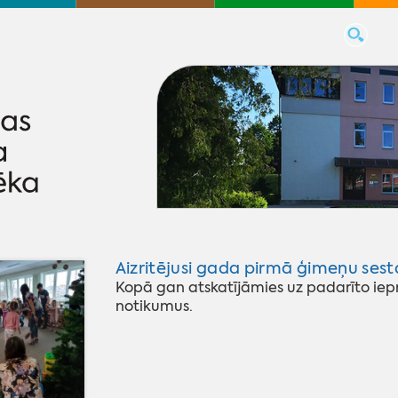
Aizritējusi gada pirmā ģimeņu ses
Kopā gan atskatījāmies uz padarīto iepr
notikumus.