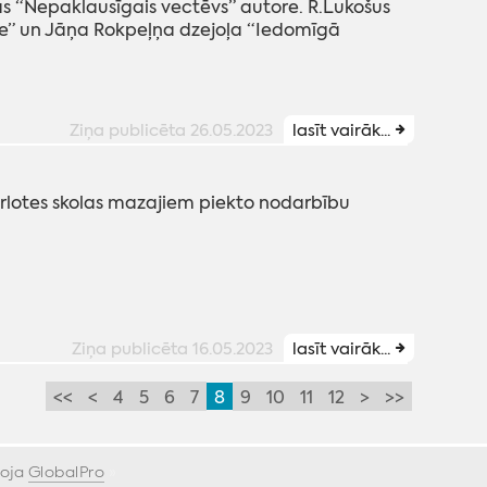
 “Nepaklausīgais vectēvs” autore. R.Lukošus
nte” un Jāņa Rokpeļņa dzejoļa “Iedomīgā
Ziņa publicēta 26.05.2023
lasīt vairāk...
Šarlotes skolas mazajiem piekto nodarbību
Ziņa publicēta 16.05.2023
lasīt vairāk...
<<
<
4
5
6
7
8
9
10
11
12
>
>>
voja
GlobalPro
»