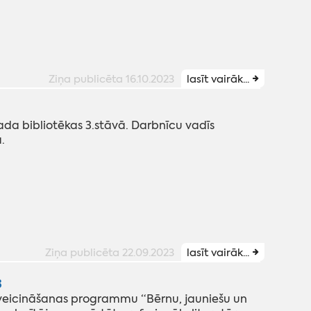
Ziņa publicēta 16.10.2023
lasīt vairāk...
ada bibliotēkas 3.stāvā. Darbnīcu vadīs
.
Ziņa publicēta 22.09.2023
lasīt vairāk...
3
 veicināšanas programmu “Bērnu, jauniešu un