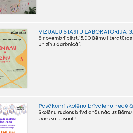
VIZUĀLU STĀSTU LABORATORIJA: 3
8.novembrī plkst.15.00 Bērnu literatūra
un zīnu darbnīcā".
Pasākumi skolēnu brīvdienu nedēļ
Skolēnu rudens brīvdienās nāc uz Bērnu 
pasaku pasauli!