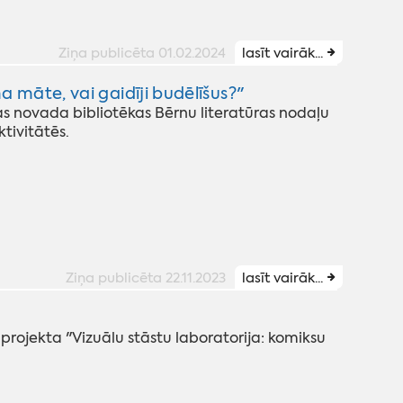
Ziņa publicēta 01.02.2024
lasīt vairāk...
māte, vai gaidīji budēlīšus?"
s novada bibliotēkas Bērnu literatūras nodaļu
tivitātēs.
Ziņa publicēta 22.11.2023
lasīt vairāk...
 projekta "Vizuālu stāstu laboratorija: komiksu