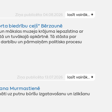
Ziņa publicēta 04.08.2026
lasīt vairāk...
porta biedrību ceļš" Bērzaunē
n mākslas muzeja krājuma iepazīstina ar
ā un tuvākajā apkārtnē. Tā stāsta par
) darbību un pārmaiņām politisko procesu
Ziņa publicēta 13.07.2026
lasīt vairāk...
kšana Murmastienē
cināti uz putnu būrīšu izgatavošanu un izlikšanu