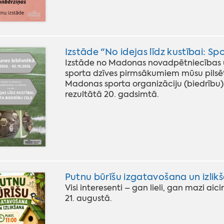
Izstāde "No idejas līdz kustībai: S
Izstāde no Madonas novadpētniecības u
sporta dzīves pirmsākumiem mūsu pilsēt
Madonas sporta organizāciju (biedrību
rezultātā 20. gadsimtā.
Putnu būrīšu izgatavošana un izli
Visi interesenti – gan lieli, gan mazi ai
21. augustā.