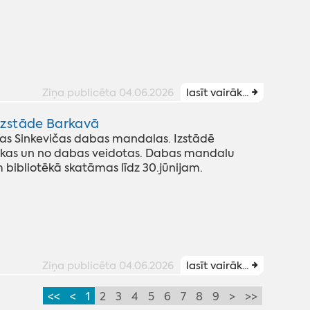
Ziņa publicēta 04.06.2026
lasīt vairāk...
izstāde Barkavā
as Sinkevičas dabas mandalas. Izstādē
lkas un no dabas veidotas. Dabas mandalu
bibliotēkā skatāmas līdz 30.jūnijam.
Ziņa publicēta 04.06.2026
lasīt vairāk...
<<
<
1
2
3
4
5
6
7
8
9
>
>>