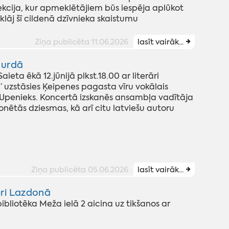
ekcija, kur apmeklētājiem būs iespēja aplūkot
āj šī cildenā dzīvnieka skaistumu
Ziņa publicēta 11.06.2026
lasīt vairāk...
murdā
ta ēkā 12.jūnijā plkst.18.00 ar literāri
 uzstāsies Ķeipenes pagasta vīru vokālais
s Upenieks. Koncertā izskanēs ansambļa vadītāja
ētās dziesmas, kā arī citu latviešu autoru
Ziņa publicēta 05.06.2026
lasīt vairāk...
bri Lazdonā
ibliotēka Meža ielā 2 aicina uz tikšanos ar