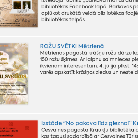
izveidoja rubriku „Barkava manās atmiņās
bibliotēkas Facebook lapā. Barkavas pa
aplūkot drukātā veidā bibliotēkas foajē
bibliotēkas telpās.
ROŽU SVĒTKI Mētrienā
Mētrienas pagastā krāšņu rožu dārzu 
150 rožu šķirnes. Ar laipnu saimnieces p
ikvienam interesentam. 4. jūlijā plkst. 14:
varēs apskatīt krāšņos ziedus un nesteid
Izstāde "No pakava līdz gleznai” K
Cesvaines pagasta Kraukļu bibliotēka ai
kas tapusi sadarbībā ar Cesvaines Tūrism