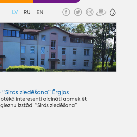
LV
RU
EN
 “Sirds ziedēšana” Ērgļos
otēkā interesenti aicināti apmeklēt
leznu izstādi “Sirds ziedēšana”.