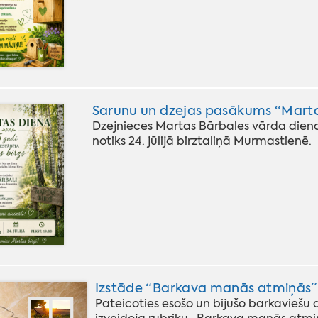
Sarunu un dzejas pasākums “Mart
Dzejnieces Martas Bārbales vārda dien
notiks 24. jūlijā birztaliņā Murmastienē.
Izstāde “Barkava manās atmiņās”
Pateicoties esošo un bijušo barkaviešu 