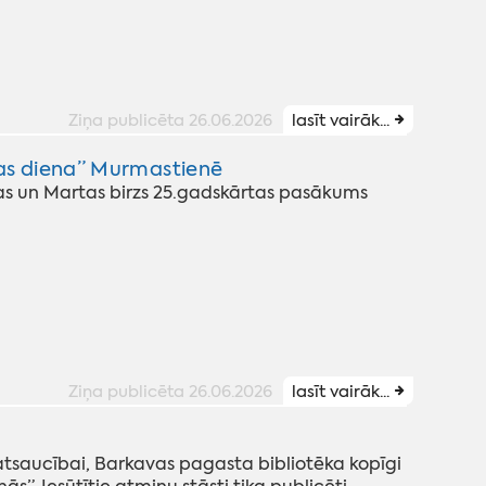
Ziņa publicēta 26.06.2026
lasīt vairāk...
as diena” Murmastienē
as un Martas birzs 25.gadskārtas pasākums
Ziņa publicēta 26.06.2026
lasīt vairāk...
atsaucībai, Barkavas pagasta bibliotēka kopīgi