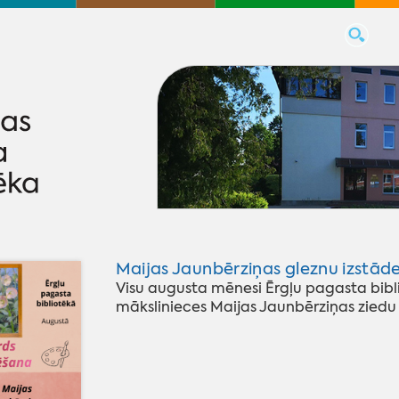
Maijas Jaunbērziņas gleznu izstāde
Visu augusta mēnesi Ērgļu pagasta bibli
mākslinieces Maijas Jaunbērziņas ziedu g