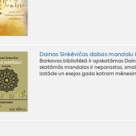
Dainas Sinkēvičas dabas mandalu 
Barkavas bibliotēkā ir apskatāmas Dain
skatāmās mandalas ir neparastas, sma
izstāde un esejas gada katram mēnesim 