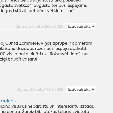
”. Iesūtītie atmiņu stāsti tika publicēti
gasta svētkos 1. augustā tos būs iespējams
 logos 1.stāvā, bet pēc svētkiem – arī
Ziņa publicēta 25.06.2026
lasīt vairāk...
kopj Gunta Zommere. Viņas aprūpē ir apmēram
iekrišanu dažādās rozes būs iespēja apskatīt
00 visi laipni aicināti uz “Rožu svētkiem”, kur
zīgi baudīt vasaru!
Ziņa publicēta 17.06.2026
lasīt vairāk...
raukļos
cina visus uz neparastu un interesantu izstādi,
a centru. Šoreiz bibliotēkas telpās izvietota