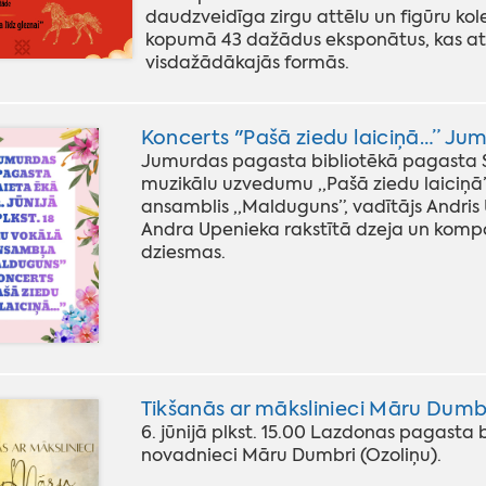
daudzveidīga zirgu attēlu un figūru kol
kopumā 43 dažādus eksponātus, kas atkl
visdažādākajās formās.
Koncerts "Pašā ziedu laiciņā…” Ju
Jumurdas pagasta bibliotēkā pagasta Saie
muzikālu uzvedumu ,,Pašā ziedu laiciņā”
ansamblis ,,Malduguns”, vadītājs Andri
Andra Upenieka rakstītā dzeja un kompon
dziesmas.
Tikšanās ar mākslinieci Māru Dum
6. jūnijā plkst. 15.00 Lazdonas pagasta b
novadnieci Māru Dumbri (Ozoliņu).