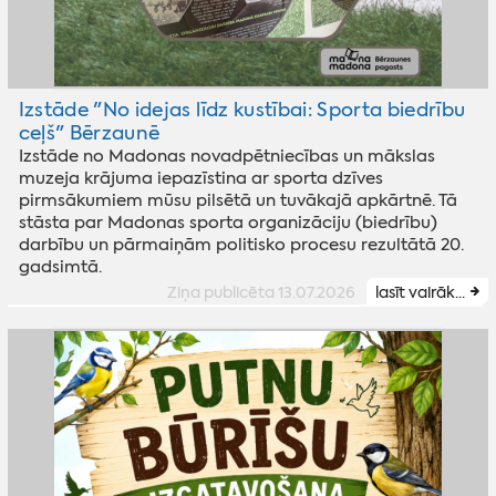
Izstāde "No idejas līdz kustībai: Sporta biedrību
ceļš" Bērzaunē
Izstāde no Madonas novadpētniecības un mākslas
muzeja krājuma iepazīstina ar sporta dzīves
pirmsākumiem mūsu pilsētā un tuvākajā apkārtnē. Tā
stāsta par Madonas sporta organizāciju (biedrību)
darbību un pārmaiņām politisko procesu rezultātā 20.
gadsimtā.
Ziņa publicēta 13.07.2026
lasīt vairāk...