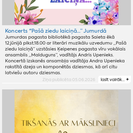
Koncerts "Pašā ziedu laiciņā…” Jumurdā
Jumurdas pagasta bibliotēkā pagasta Saieta ēkā
12.jūnijā plkst.18.00 ar literāri muzikālu uzvedumu ,,Pašā
ziedu laiciņā” uzstāsies Ķeipenes pagasta vīru vokālais
ansamblis ,,Malduguns”, vadītājs Andris Upenieks.
Koncertā izskanēs ansambļa vadītāja Andra Upenieka
rakstītā dzeja un komponētās dziesmas, kā arī citu
latviešu autoru dziesmas.
Ziņa publicēta 05.06.2026
lasīt vairāk...