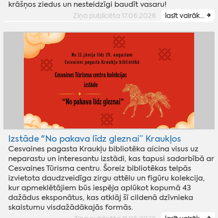
krāšņos ziedus un nesteidzīgi baudīt vasaru!
Ziņa publicēta 17.06.2026
lasīt vairāk...
Izstāde "No pakava līdz gleznai” Kraukļos
Cesvaines pagasta Kraukļu bibliotēka aicina visus uz
neparastu un interesantu izstādi, kas tapusi sadarbībā ar
Cesvaines Tūrisma centru. Šoreiz bibliotēkas telpās
izvietota daudzveidīga zirgu attēlu un figūru kolekcija,
kur apmeklētājiem būs iespēja aplūkot kopumā 43
dažādus eksponātus, kas atklāj šī cildenā dzīvnieka
skaistumu visdažādākajās formās.