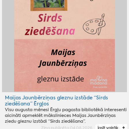
Maijas Jaunbērziņas gleznu izstāde “Sirds
ziedēšana” Ērgļos
Visu augusta mēnesi Ērgļu pagasta bibliotēkā interesenti
aicināti apmeklēt mākslinieces Maijas Jaunbērziņas
ziedu gleznu izstādi “Sirds ziedēšana”.
Ziņa publicēta 04.08.2026
lasīt vairāk...