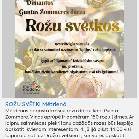
ROŽU SVĒTKI Mētrienā
Mētrienas pagastā krāšņu rožu dārzu kopj Gunta
Zommere. Viņas aprūpē ir apmēram 150 rožu šķirnes. Ar
laipnu saimnieces piekrišanu dažādās rozes būs iespēja
apskatīt ikvienam interesentam. 4. jūlijā plkst. 14:00 visi
laipni aicināti uz “Rožu svētkiem”, kur varēs apskatīt