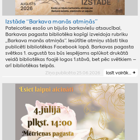
Izstāde “Barkava manās atmiņās”
Pateicoties esošo un bijušo barkaviešu atsaucībai,
Barkavas pagasta bibliotēka kopīgi izveidoja rubriku
„Barkava manās atmiņās”. Iesūtītie atmiņu stāsti tika
publicēti bibliotēkas Facebook lapā. Barkavas pagasta
svētkos 1. augustā tos būs iespējams aplūkot drukātā
veidā bibliotēkas foajē logos 1.stāvā, bet pēc svētkiem –
arī bibliotēkas telpās.
Ziņa publicēta 25.06.2026
lasīt vairāk...