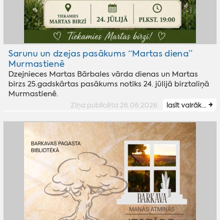
Sarunu un dzejas pasākums “Martas diena”
Murmastienē
Dzejnieces Martas Bārbales vārda dienas un Martas
birzs 25.gadskārtas pasākums notiks 24. jūlijā birztaliņā
Murmastienē.
Ziņa publicēta 26.06.2026
lasīt vairāk...